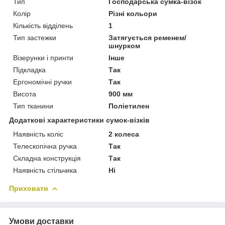
Тип
Господарська сумка-візок
Колір
Різні кольори
Кількість відділень
1
Тип застежки
Затягується ременем/
шнурком
Візерунки і принти
Інше
Підкладка
Так
Ергономічні ручки
Так
Висота
900 мм
Тип тканини
Поліетилен
Додаткові характеристики сумок-візків
Наявність коліс
2 колеса
Телескопічна ручка
Так
Складна конструкція
Так
Наявність стільчика
Ні
Приховати
Умови доставки