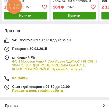
коліщатках з
75*37*37 см з плечовим
колі
телескопічною ручкою 811
ременем A&F-0102
135*
1 500
564
2 1
₴
₴
1 875 ₴
696 ₴
мет
Купити
Купити
Про нас
94% позитивних з 1712 відгуків за рік
Працює з 30.03.2015
м. Кривий Ріг
ФОП Морозов Андрій Сергійович ЄДРПОУ / РНОКПП
3044714254 ДНІПРОПЕТРОВСЬКА ОБЛАСТЬ,
КРИВОРІЗЬКИЙ РАЙОН, Кривий Ріг, Україна
Контакти
Сьогодні працює з 09:30 до 12:00
Показати весь графік роботи
Про нас