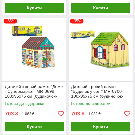
Купити
Купити
–35%
–35%
Дитячий ігровий намет "Домік
Дитячий ігровий намет
- Супермаркет" MR-0699
"Будинок у селі" MR-0700
100х95х75 см (будиночок-
100х95х75 см (будиночок-
намет, ігровий будиночок)
намет, ігровий будиночок)
Готово до відправки
Готово до відправки
703
703
₴
₴
1 082 ₴
1 082 ₴
Купити
Купити