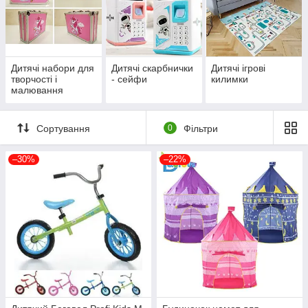
Дитячі набори для
Дитячі скарбнички
Дитячі ігрові
творчості і
- сейфи
килимки
малювання
Сортування
0
Фільтри
–30%
–22%