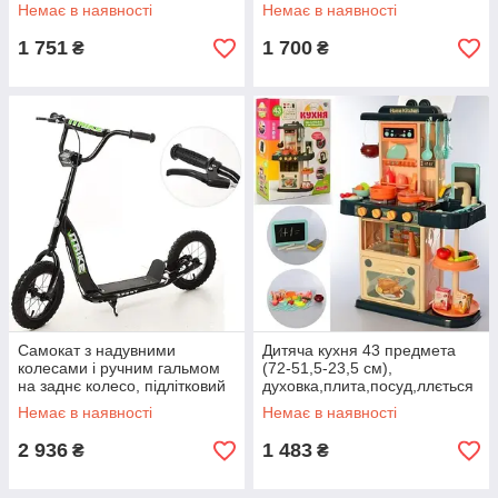
Немає в наявності
Немає в наявності
1 751
1 700
₴
₴
Самокат з надувними
Дитяча кухня 43 предмета
колесами і ручним гальмом
(72-51,5-23,5 см),
на заднє колесо, підлітковий
духовка,плита,посуд,ллється
чорний SR 2-043-1-B
вода
Немає в наявності
Немає в наявності
2 936
1 483
₴
₴