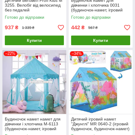
Дитячий Беговел Profi Kids M
Будиночок намет для
3255. Велобіг від велосипед
дівчинки і хлопчика 0031
без педалей
(будиночок-намет, ігровий
будиночок)
Готово до відправки
Готово до відправки
937
442
₴
₴
1 339 ₴
567 ₴
Купити
Купити
–22%
–34%
Будиночок намет намет для
Дитячий ігровий намет
дівчинки і хлопчика M-6113
"Джунглі" MR 0640-2 (ігровий
(будиночок-намет, ігровий
будиночок, будиночок-намет)
будиночок)