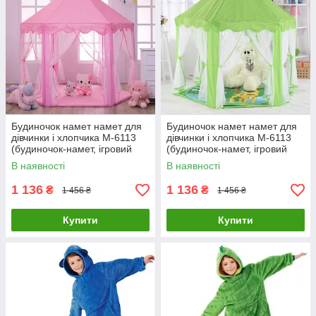
Будиночок намет намет для
Будиночок намет намет для
дівчинки і хлопчика M-6113
дівчинки і хлопчика M-6113
(будиночок-намет, ігровий
(будиночок-намет, ігровий
будиночок) Рожевий
будиночок) Зелений
В наявності
В наявності
1 136
1 136
₴
₴
1 456 ₴
1 456 ₴
Купити
Купити