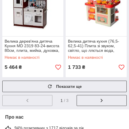
Велика дерев'яна дитяча
Велика дитяча кухня (76,5-
Кухня MD 2319 83-24-висота
62,5-41) Плита зі звуком,
80см, плита, мийка, духовка,
світло, що ллється вода,
посуд
посуд
Немає в наявності
Немає в наявності
5 464
1 733
₴
₴
Показати ще
1
/ 3
Про нас
94% позитивних з 1717 відгуків за рік