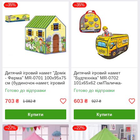
–35%
–35%
Дитячий ігровий намет "Домік
Дитячий ігровий намет
- Ферма" MR-0701 100х95х75
"Будтехніка" MR-0702
см (будиночок-намет, ігровий
101х65х62 см/Паличка-
будиночок)
будівельник
Готово до відправки
Готово до відправки
703
603
₴
₴
1 082 ₴
927 ₴
Купити
Купити
–22%
–22%