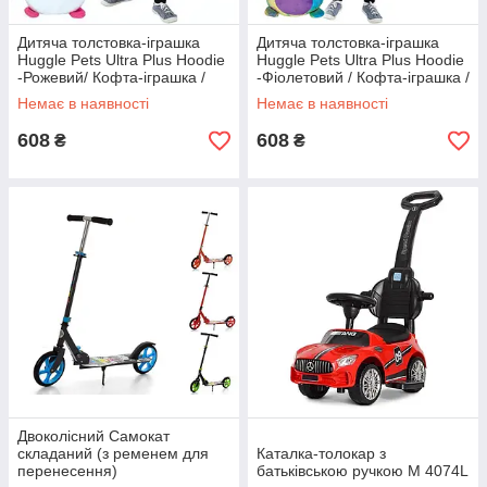
Дитяча толстовка-іграшка
Дитяча толстовка-іграшка
Huggle Pets Ultra Plus Hoodie
Huggle Pets Ultra Plus Hoodie
-Рожевий/ Кофта-іграшка /
-Фіолетовий / Кофта-іграшка /
М'яка іграшка-подушка
М'яка іграшка-подушка
Немає в наявності
Немає в наявності
608
608
₴
₴
Двоколісний Самокат
складаний (з ременем для
Каталка-толокар з
перенесення)
батьківською ручкою М 4074L