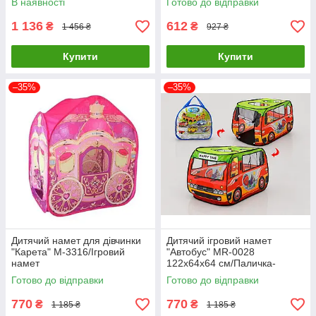
В наявності
Готово до відправки
1 136
612
₴
₴
1 456 ₴
927 ₴
Купити
Купити
–35%
–35%
Дитячий намет для дівчинки
Дитячий ігровий намет
"Карета" M-3316/Ігровий
"Автобус" MR-0028
намет
122х64х64 см/Паличка-
автобус
Готово до відправки
Готово до відправки
770
770
₴
₴
1 185 ₴
1 185 ₴