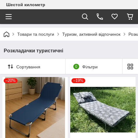
Шестой километр
Товари та послуги
Туризм, активний відпочинок
Розк
Розкладачки туристичні
Сортування
0
Фільтри
–20%
–19%