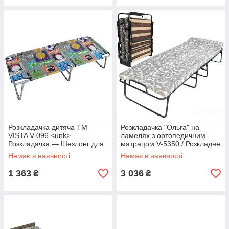
Розкладачка дитяча ТМ
Розкладачка "Ольга" на
VISTA V-096 <unk>
ламелях з ортопедичним
Розкладачка — Шезлонг для
матрацом V-5350 / Розкладне
дому та туризму
ліжко для дому та дачі
Немає в наявності
Немає в наявності
1 363
3 036
₴
₴