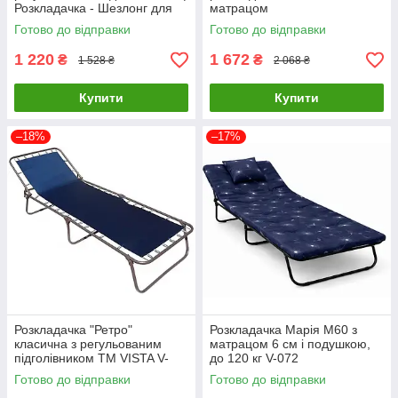
Розкладачка - Шезлонг для
матрацом
будинку і туризму
Готово до відправки
Готово до відправки
1 220
1 672
₴
₴
1 528 ₴
2 068 ₴
Купити
Купити
–18%
–17%
Розкладачка "Ретро"
Розкладачка Марія М60 з
класична з регульованим
матрацом 6 см і подушкою,
підголівником ТМ VISTA V-
до 120 кг V-072
089 Розкладачка — Шезлонг
Готово до відправки
Готово до відправки
для дому