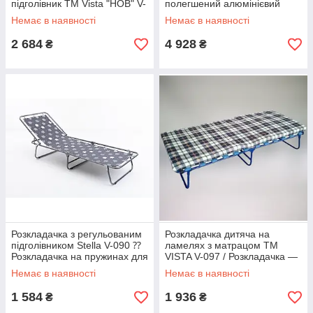
підголівник ТМ Vista "НОВ" V-
полегшений алюмінієвий
5656
каркас/Розкладачка для
Немає в наявності
Немає в наявності
відпочинку
2 684
4 928
₴
₴
Розкладачка з регульованим
Розкладачка дитяча на
підголівником Stella V-090 ⁇
ламелях з матрацом ТМ
Розкладачка на пружинах для
VISTA V-097 / Розкладачка —
дому та туризму
Шезлонг для дому та туризму
Немає в наявності
Немає в наявності
1 584
1 936
₴
₴