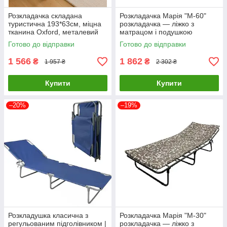
Розкладачка складана
Розкладачка Марія "М-60"
туристична 193*63см, міцна
розкладачка — ліжко з
тканина Oxford, металевий
матрацом і подушкою
каркас
Готово до відправки
Готово до відправки
1 566
1 862
₴
₴
1 957 ₴
2 302 ₴
Купити
Купити
–20%
–19%
Розкладушка класична з
Розкладачка Марія "М-30"
регульованим підголівником |
розкладачка — ліжко з