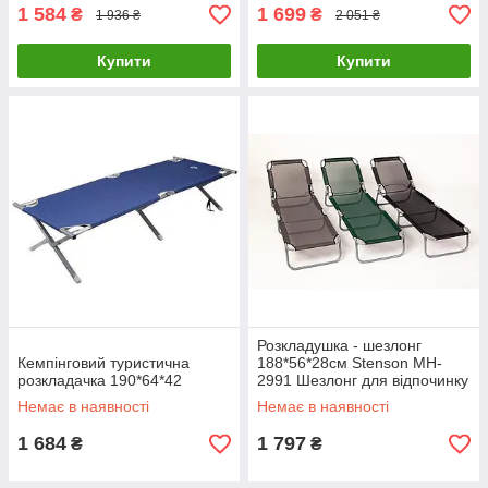
1 584
1 699
₴
₴
1 936 ₴
2 051 ₴
Купити
Купити
Розкладушка - шезлонг
Кемпінговий туристична
188*56*28см Stenson MH-
розкладачка 190*64*42
2991 Шезлонг для відпочинку
Розкладачка туристична
Немає в наявності
Немає в наявності
1 684
1 797
₴
₴