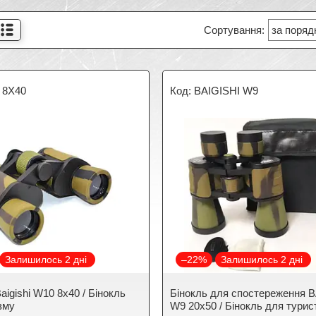
 8X40
BAIGISHI W9
Залишилось 2 дні
–22%
Залишилось 2 дні
aigishi W10 8х40 / Бінокль
Бінокль для спостереження 
зму
W9 20х50 / Бінокль для турис