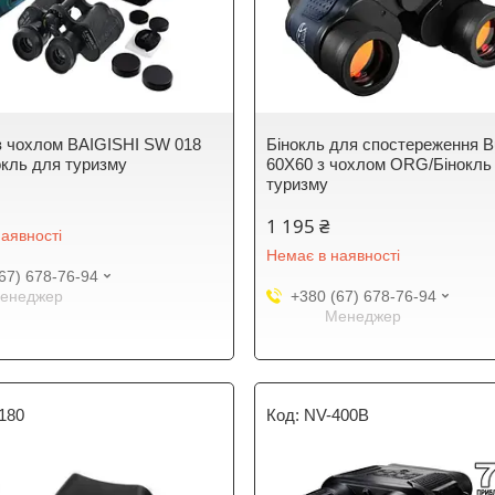
із чохлом BAIGISHI SW 018
Бінокль для спостереження B
окль для туризму
60X60 з чохлом ORG/Бінокль
туризму
1 195 ₴
аявності
Немає в наявності
67) 678-76-94
енеджер
+380 (67) 678-76-94
Менеджер
180
NV-400B