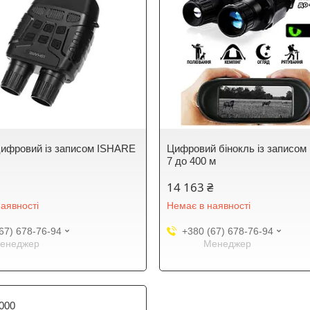
цифровий із записом ISHARE
Цифровий бінокль із записо
7 до 400 м
14 163 ₴
аявності
Немає в наявності
67) 678-76-94
+380 (67) 678-76-94
енеджер
Менеджер
000