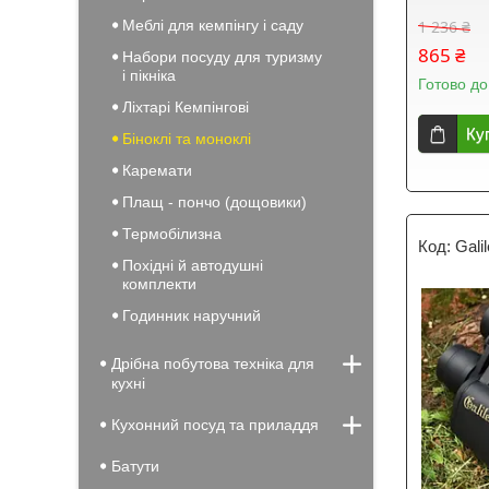
Меблі для кемпінгу і саду
1 236 ₴
865 ₴
Набори посуду для туризму
і пікніка
Готово до
Ліхтарі Кемпінгові
Ку
Біноклі та моноклі
Каремати
Плащ - пончо (дощовики)
Термобілизна
Gali
Похідні й автодушні
комплекти
Годинник наручний
Дрібна побутова техніка для
кухні
Кухонний посуд та приладдя
Батути