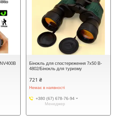
м NV400B
Бінокль для спостереження 7х50 B-
4802/Бінокль для туризму
721 ₴
Немає в наявності
+380 (67) 678-76-94
Менеджер