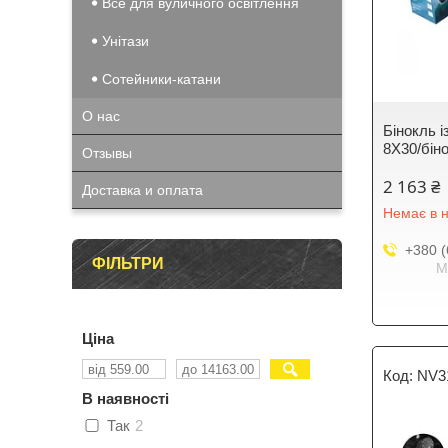
Все для вуличного освітлення
Унітази
Сотейники-катани
О нас
Бінокль 
8X30/бін
Отзывы
2 163 ₴
Доставка и оплата
Немає в н
+380 (
ФІЛЬТРИ
М
Ціна
NV3
В наявності
Так
2