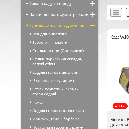
Товари саду та городу
Валізи, дорожні сумки, рюкзаки
Туризм, активний відпочинок
Все для риболовлі
W10
Туристичні намети
Спальні мішки (Спальники)
Стільці туристичні складні,
садові стільці
Садові і пляжні шезлонги
Розкладачки туристичні
Столи туристичні складні,
столи садові
Гамаки
–30%
Садові і пляжні парасольки
Мангали, грилі і барбекю
Бінокль B
для тури
Портативні газові пальники