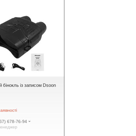
 бінокль із записом Dsoon
аявності
67) 678-76-94
енеджер