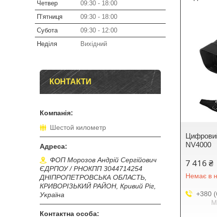
Четвер
09:30
18:00
Пʼятниця
09:30
18:00
Субота
09:30
12:00
Неділя
Вихідний
КОНТАКТИ
Шестой километр
Цифровий
NV4000
ФОП Морозов Андрій Сергійович
7 416 ₴
ЄДРПОУ / РНОКПП 3044714254
Немає в н
ДНІПРОПЕТРОВСЬКА ОБЛАСТЬ,
КРИВОРІЗЬКИЙ РАЙОН, Кривий Ріг,
+380 (
Україна
М