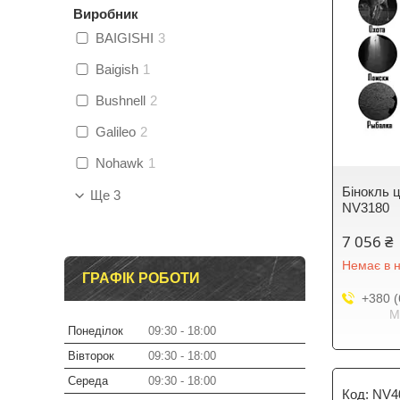
Виробник
BAIGISHI
3
Baigish
1
Bushnell
2
Galileo
2
Nohawk
1
Бінокль 
Ще 3
NV3180
7 056 ₴
Немає в н
ГРАФІК РОБОТИ
+380 (
М
Понеділок
09:30
18:00
Вівторок
09:30
18:00
Середа
09:30
18:00
NV4