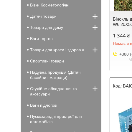
Візки Косметологічні
Дитячі товари
Бінокль 
W6 20X50
Товари для дому
1 344 ₴
Ваги торгові
Немає в н
Товари для краси і здоров'я
+380 (
М
Спортивні товари
Надувна продукція (Дитячі
басейни і матраци)
BAI
Студійне обладнання та
аксесуари
Ваги підлогові
Пускозарядні пристрої для
автомобілів