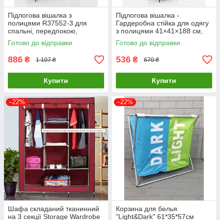
Підлогова вішалка з
Підлогова вішалка -
полицями R37552-3 для
Гардеробна стійка для одягу
спальні, передпокою,
з полицями 41×41×188 см,
гардеробною та
чорна R37552-1
Готово до відправки
Готово до відправки
магазина 122×41×188 см/
Відкрита шафа-стелаж для
886
536
₴
₴
1 107 ₴
670 ₴
одяг
Купити
Купити
–22%
–22%
Шафа складаний тканинний
Корзина для белья
на 3 секції Storage Wardrobe
"Light&Dark" 61*35*57см