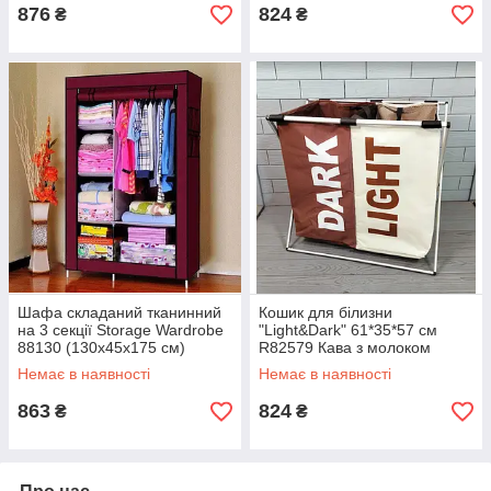
876
824
₴
₴
Шафа складаний тканинний
Кошик для білизни
на 3 секції Storage Wardrobe
"Light&Dark" 61*35*57 см
88130 (130х45х175 см)
R82579 Кава з молоком
Немає в наявності
Немає в наявності
863
824
₴
₴