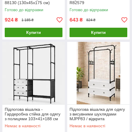
88130 (130х45х175 см)
R82579
Готово до відправки
Готово до відправки
924
643
₴
₴
1 185 ₴
824 ₴
Купити
Купити
Підлогова вішалка -
Підлогова вішалка для одягу
Гардеробна стійка для одягу
з висувними шухлядами
з полицями 103×41×188 см
MJPP83 / відкрита
чорна R37552-2
гардеробна шафа-вішалка
Немає в наявності
Немає в наявності