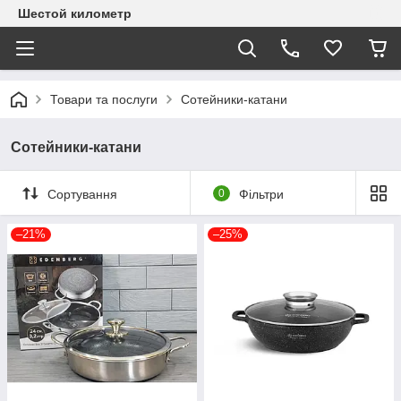
Шестой километр
Товари та послуги
Сотейники-катани
Сотейники-катани
Сортування
0
Фільтри
–21%
–25%