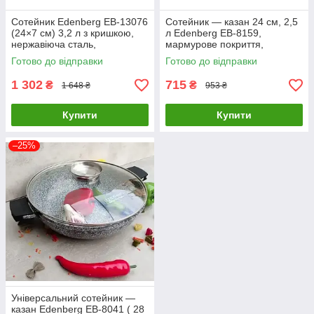
Сотейник Edenberg EB-13076
Сотейник — казан 24 см, 2,5
(24×7 см) 3,2 л з кришкою,
л Edenberg EB-8159,
нержавіюча сталь,
мармурове покриття,
професійний
універсальний для будь-яких
Готово до відправки
Готово до відправки
плит
1 302
715
₴
₴
1 648 ₴
953 ₴
Купити
Купити
–25%
Універсальний сотейник —
казан Edenberg EB-8041 ( 28