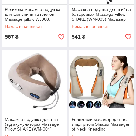
Роликова масажна подушка
Масажна подушка для шиї на
для шиї спини та плечей
батарейках Massage Pillow
Massage pillow WJ008,
SHAKE (WM-003) Масажер
Масажер для шиї
для шиї
Немає в наявності
Немає в наявності
567
541
₴
₴
Масажна подушка для шиї
Роликовий масажер для тіла
(від акумулятора) Massage
з підігрівом Shiatsu Massager
Pillow SHAKE (WM-004)
of Neck Kneading
Масажер для шиї