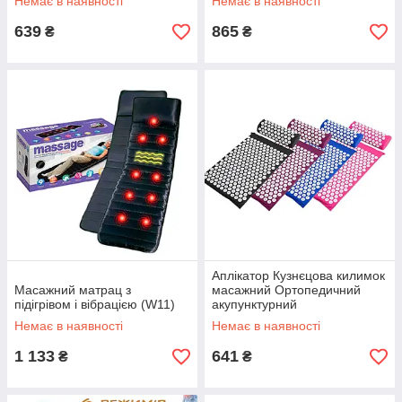
Немає в наявності
Немає в наявності
639
865
₴
₴
Аплікатор Кузнєцова килимок
Масажний матрац з
масажний Ортопедичний
підігрівом і вібрацією (W11)
акупунктурний
Немає в наявності
Немає в наявності
1 133
641
₴
₴