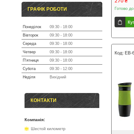
270 ₴
Готово до
ГРАФІК РОБОТИ
Ку
Понеділок
09:30
18:00
Вівторок
09:30
18:00
Середа
09:30
18:00
Четвер
09:30
18:00
EB-
Пʼятниця
09:30
18:00
Субота
09:30
12:00
Неділя
Вихідний
КОНТАКТИ
Шестой километр