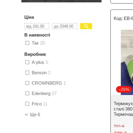
Ціна
EB-
В наявності
Так
20
Виробник
A-plus
5
Benson
2
CROWNBERG
1
–25%
Edenberg
27
Термокух
Frico
11
сталі 38
Термоча
Ще 6
361 ₴