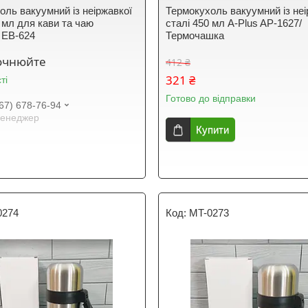
оль вакуумний із неіржавкої
Термокухоль вакуумний із неі
 мл для кави та чаю
сталі 450 мл A-Plus AP-1627/
 EB-624
Термочашка
точнюйте
412 ₴
321 ₴
ті
Готово до відправки
67) 678-76-94
енеджер
Купити
0274
MT-0273