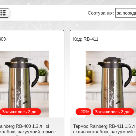
409
RB-411
Залишилось 2 дні
–20%
Залишилось 2 дні
inberg RB-409 1.3 л | зі
Термос Rainberg RB-411 1,6 л |
колбою, вакуумний термос
скляною колбою, вакуумний 