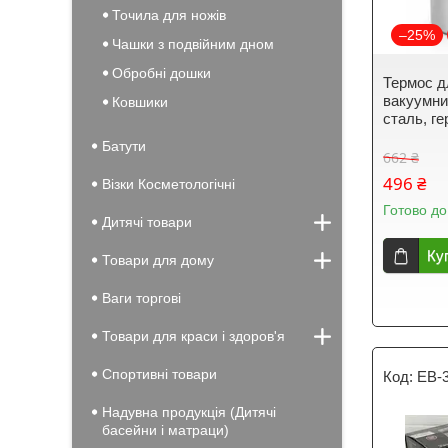
Точила для ножів
–25%
Чашки з подвійним дном
Обробні дошки
Термос д
вакуумни
Ковшики
сталь, г
Батути
662 ₴
496 ₴
Візки Косметологічні
Готово до
Дитячі товари
Ку
Товари для дому
Ваги торгові
Товари для краси і здоров'я
Спортивні товари
EB-
Надувна продукція (Дитячі
басейни і матраци)