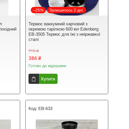
–25%
Залишилось 2 дні
л
Термос ваккумний харчовий з
похідний
окремою тарілкою 600 мл Edenberg
EB-3505 Термос для їжі з неіржавкої
сталі
515 ₴
386 ₴
Готово до відправки
Купити
EB-633