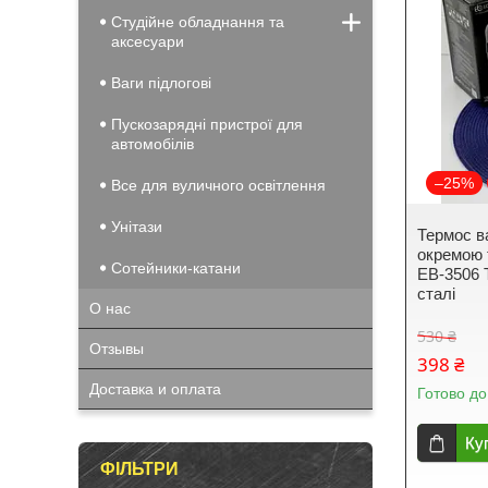
Студійне обладнання та
аксесуари
Ваги підлогові
Пускозарядні пристрої для
автомобілів
–25%
Все для вуличного освітлення
Унітази
Термос в
окремою 
Сотейники-катани
EB-3506 Т
сталі
О нас
530 ₴
Отзывы
398 ₴
Доставка и оплата
Готово до
Ку
ФІЛЬТРИ