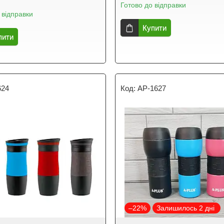
Готово до відправки
 відправки
Купити
пити
624
AP-1627
–22%
Залишилось 2 дні