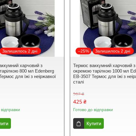
Залишилось 2 дні
–25%
Залишилось 2 дні
аккумний харчовий з
Термос ваккумний харчовий з
тарілкою 800 мл Edenberg
окремою тарілкою 1000 мл Ed
ермос для їжі з неіржавкої
EB-3507 Термос для їжі з неір
сталі
567 ₴
425 ₴
 відправки
Готово до відправки
пити
Купити