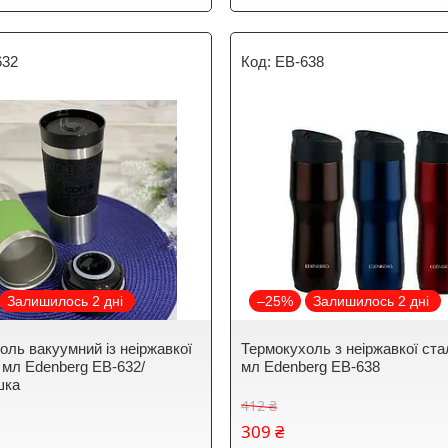
632
EB-638
Залишилось 2 дні
–25%
Залишилось 2 дні
оль вакуумний із неіржавкої
Термокухоль з неіржавкої ста
0 мл Edenberg EB-632/
мл Edenberg EB-638
шка
412 ₴
309 ₴