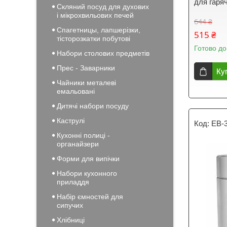
для гаря
Скляний посуд для духових
і мікрохвильових печей
644 ₴
Спагетницы, лапшерізки,
515 ₴
тісторозкатки побутові
Готово до
Набори столових предметів
Прес - Заварники
Ку
Чайники металеві
емальовані
Дитячі набори посуду
Каструлі
EB-
Кухонні полиці -
органайзери
Форми для випічки
Набори кухонного
приладдя
Набір ємностей для
сипучих
Хлібниці