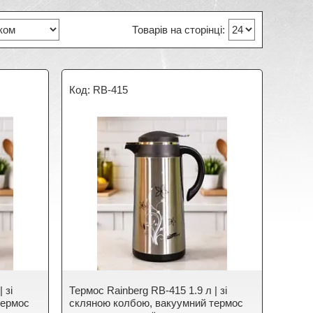
RB-415
 зі
Термос Rainberg RB-415 1.9 л | зі
термос
скляною колбою, вакуумний термос