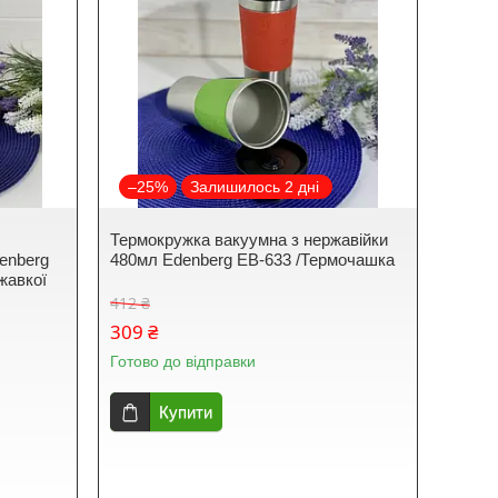
–25%
Залишилось 2 дні
Термокружка вакуумна з нержавійки
enberg
480мл Edenberg EB-633 /Термочашка
жавкої
412 ₴
309 ₴
Готово до відправки
Купити