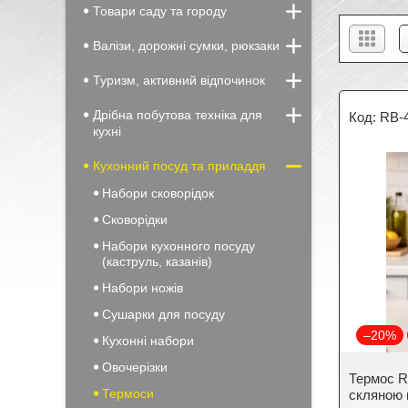
Товари саду та городу
Валізи, дорожні сумки, рюкзаки
Туризм, активний відпочинок
Дрібна побутова техніка для
RB-
кухні
Кухонний посуд та приладдя
Набори сковорідок
Сковорідки
Набори кухонного посуду
(каструль, казанів)
Набори ножів
Сушарки для посуду
–20%
Кухонні набори
Овочерізки
Термос Ra
Термоси
скляною 