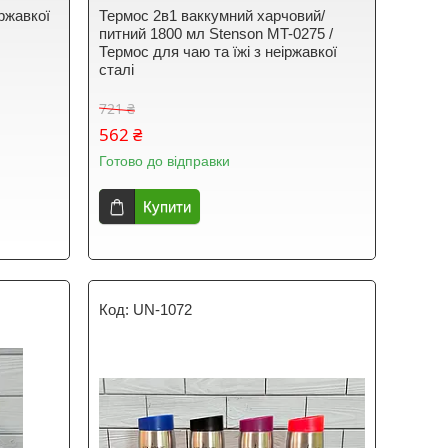
ржавкої
Термос 2в1 ваккумний харчовий/
питний 1800 мл Stenson MT-0275 /
Термос для чаю та їжі з неіржавкої
сталі
721 ₴
562 ₴
Готово до відправки
Купити
UN-1072