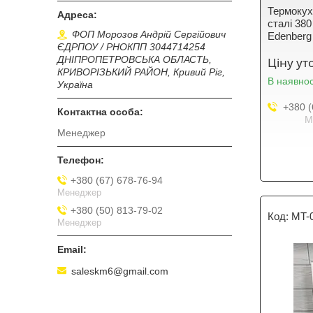
Термокух
сталі 380
ФОП Морозов Андрій Сергійович
Edenberg
ЄДРПОУ / РНОКПП 3044714254
ДНІПРОПЕТРОВСЬКА ОБЛАСТЬ,
Ціну у
КРИВОРІЗЬКИЙ РАЙОН, Кривий Ріг,
В наявнос
Україна
+380 (
М
Менеджер
+380 (67) 678-76-94
Менеджер
+380 (50) 813-79-02
MT-
Менеджер
saleskm6@gmail.com