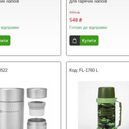
чих напоїв
для гарячих напоїв
685 ₴
548 ₴
 відправки
Готово до відправки
пити
Купити
3522
FL-1760 L