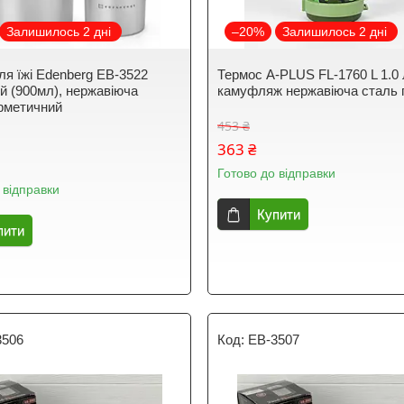
Залишилось 2 дні
–20%
Залишилось 2 дні
ля їжі Edenberg EB-3522
Термос A-PLUS FL-1760 L 1.0 
й (900мл), нержавіюча
камуфляж нержавіюча сталь 
ерметичний
453 ₴
363 ₴
Готово до відправки
 відправки
Купити
пити
3506
EB-3507