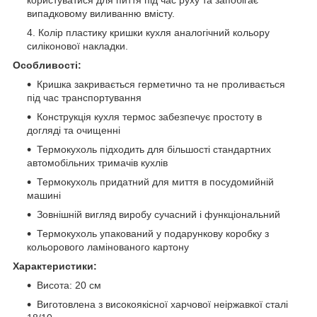
користуватися для пиття під час руху та запобігає
випадковому виливанню вмісту.
Колір пластику кришки кухля аналогічний кольору
силіконової накладки.
Особливості:
Кришка закривається герметично та не проливається
під час транспортування
Конструкція кухля термос забезпечує простоту в
догляді та очищенні
Термокухоль підходить для більшості стандартних
автомобільних тримачів кухлів
Термокухоль придатний для миття в посудомийній
машині
Зовнішній вигляд виробу сучасний і функціональний
Термокухоль упакований у подарункову коробку з
кольорового ламінованого картону
Характеристики:
Висота: 20 см
Виготовлена з високоякісної харчової неіржавкої сталі