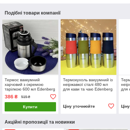
Подібні товари компанії
Термос ваккумний
Термокухоль вакуумний із
Терм
харчовий з окремою
неіржавкої сталі 480 мл
неір
тарілкою 600 мл Edenberg
для кави та чаю Edenberg
для 
EB-3505 Термос для їжі з
EB-627
EB-
386
₴
515 ₴
неіржавкої сталі
Ціну уточнюйте
Цін
Купити
Акційні пропозиції та новинки