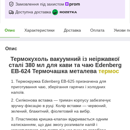
Замовлення під захистом
Доступна доставка
Опис
Характеристики
Доставка
Оплата
Умови п
Опис
Термокухоль вакуумний із неіржавкої
сталі 380 мл для кави та чаю Edenberg
EB-624 Термочашка металева
термос
Термокружка Edenberg EB-625 призначена для
приготування чаю, зберігання гарячих і холодних
напоїв.
Силіконова вставка — тримач корпусу забезпечує
зручну фіксацію в руці. Колір вставки — червоний,
зелений, блакитний, фіолетовий на вибір.
Пластикова кришка-клапан відкривається одним
натисканням, що дає змогу розливати напій і