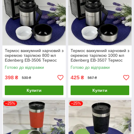
Термос ваккумний харчовий з
Термос ваккумний харчовий з
окремою тарілкою 800 мл
окремою тарілкою 1000 мл
Edenberg EB-3506 Термос
Edenberg EB-3507 Термос
для їжі з неіржавкої сталі
для їжі з неіржавкої сталі
Готово до відправки
Готово до відправки
398
425
₴
₴
530 ₴
567 ₴
Купити
Купити
–25%
–25%