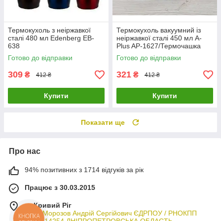
Термокухоль з неіржавкої
Термокухоль вакуумний із
сталі 480 мл Edenberg EB-
неіржавкої сталі 450 мл A-
638
Plus AP-1627/Термочашка
Готово до відправки
Готово до відправки
309
321
₴
₴
412 ₴
412 ₴
Купити
Купити
Показати ще
Про нас
94% позитивних з 1714 відгуків за рік
Працює з 30.03.2015
м. Кривий Ріг
ФОП Морозов Андрій Сергійович ЄДРПОУ / РНОКПП
КНОПКА
ЗВ'ЯЗКУ