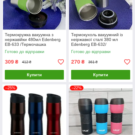
Термокружка вакуумна з
Термокухоль вакуумний із
нержавійки 480мл Edenberg
неіржавкої сталі 380 мл
EB-633 /Термочашка
Edenberg EB-632/
Термочашка
Готово до відправки
Готово до відправки
309
270
₴
₴
412 ₴
361 ₴
Купити
Купити
–25%
–22%