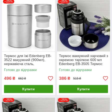
–25%
–25%
Термос для їжі Edenberg EB-
Термос ваккумний харчовий з
3522 вакуумний (900мл),
окремою тарілкою 600 мл
нержавіюча сталь,
Edenberg EB-3505 Термос
герметичний
для їжі з неіржавкої сталі
Готово до відправки
Готово до відправки
496
386
₴
₴
662 ₴
515 ₴
Купити
Купити
–25%
–25%