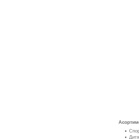
Асортиме
Спор
Дитя