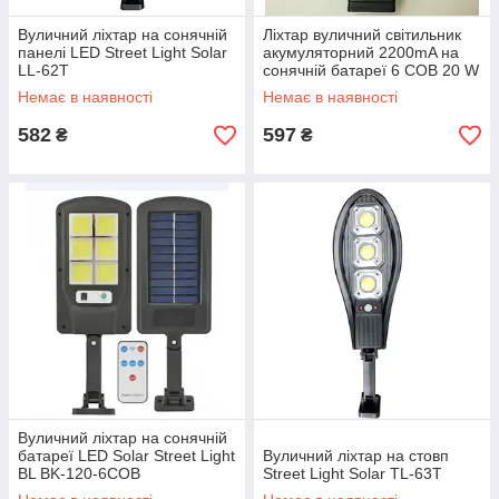
Вуличний ліхтар на сонячній
Ліхтар вуличний світильник
панелі LED Street Light Solar
акумуляторний 2200mA на
LL-62T
сонячній батареї 6 COB 20 W
LED Solar Street Light UKC T-
Немає в наявності
Немає в наявності
19
582
597
₴
₴
Вуличний ліхтар на сонячній
батареї LED Solar Street Light
Вуличний ліхтар на стовп
BL BK-120-6COB
Street Light Solar TL-63T