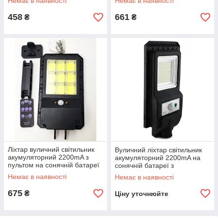
Немає в наявності
Немає в наявності
458
661
₴
₴
Ліхтар вуличний світильник
Вуличний ліхтар світильник
акумуляторний 2200mA з
акумуляторний 2200mA на
пультом на сонячній батареї
сонячній батареї з
LED 6COB Solar Street Light
кріпленням LED Solar Street
Немає в наявності
Немає в наявності
UKC
Light 115 W
675
₴
Ціну уточнюйте