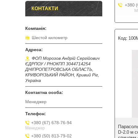
+380 (
КОНТАКТИ
М
Шестой километр
100
ФОП Морозов Андрій Сергійович
ЄДРПОУ / РНОКПП 3044714254
ДНІПРОПЕТРОВСЬКА ОБЛАСТЬ,
КРИВОРІЗЬКИЙ РАЙОН, Кривий Ріг,
Україна
Менеджер
+380 (67) 678-76-94
Парасоль
Менеджер
D-2.0 м 
+380 (50) 813-79-02
спицями