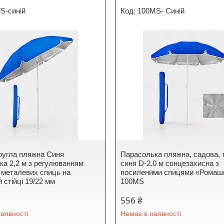
S-синій
100MS- Синій
ругла пляжна Синя
Парасолька пляжна, садова, 
ка 2,2 м з регулюванням
синя D-2.0 м сонцезахисна з
8 металевих спиць на
посиленими спицями «Ромаш
 стійці 19/22 мм
100MS
556 ₴
аявності
Немає в наявності