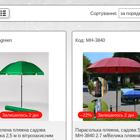
5green
MH-3840
Залишилось 2 дні
–22%
Залишилось 2 дні
елена пляжна садова
Парасолька пляжна, садова 
а 2,5 м із вітрозахисним
MH-3840 2.7 м/Велика пляжн