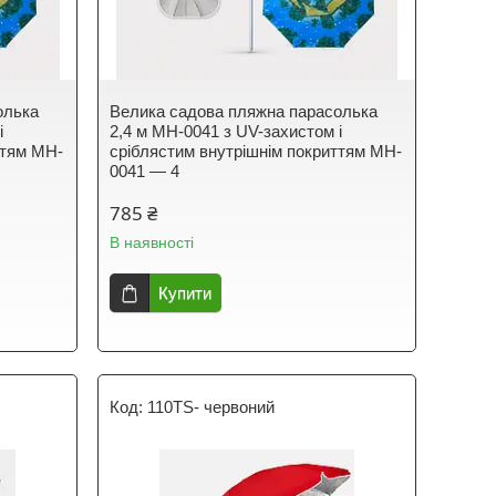
олька
Велика садова пляжна парасолька
і
2,4 м MH-0041 з UV-захистом і
ттям MH-
сріблястим внутрішнім покриттям MH-
0041 — 4
785 ₴
В наявності
Купити
110TS- червоний