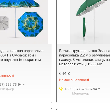
адова пляжна парасолька
Велика кругла пляжна Зелен
-0041 з UV-захистом і
парасолька 2,2 м з регулюва
им внутрішнім покриттям
нахилу, 8 металевих спиць на
металевій стійці 19/22 мм
644 ₴
аявності
Немає в наявності
67) 678-76-94
енеджер
+380 (67) 678-76-94
Менеджер