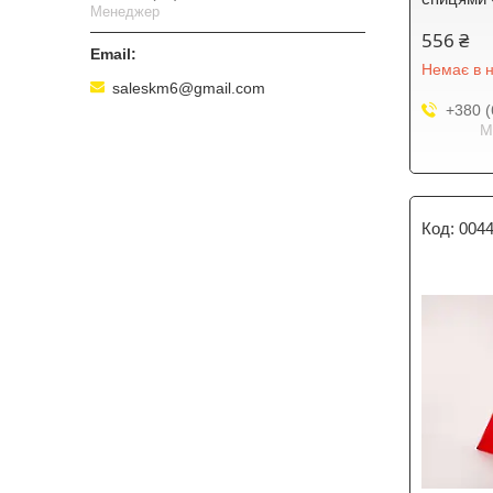
Менеджер
556 ₴
Немає в н
saleskm6@gmail.com
+380 (
М
004