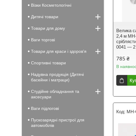
Візки Косметологічні
Дитячі товари
Товари для дому
Велика с
2,4 м MH
Ваги торгові
срібляст
0041 — 2
Товари для краси і здоров'я
785 ₴
Спортивні товари
В наявнос
Надувна продукція (Дитячі
басейни і матраци)
Ку
Студійне обладнання та
аксесуари
Ваги підлогові
MH-0
Пускозарядні пристрої для
автомобілів