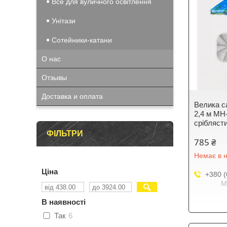
Все для вуличного освітлення
Унітази
Сотейники-катани
О нас
Отзывы
Доставка и оплата
Велика с
2,4 м MH
срібляст
ФІЛЬТРИ
785 ₴
Немає в н
Ціна
+380 (
М
В наявності
Так
6