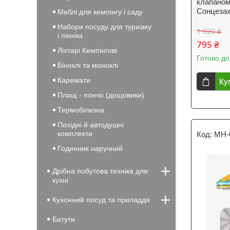
клапаном 
Сонцезах
Меблі для кемпінгу і саду
Набори посуду для туризму
1 020 ₴
і пікніка
795 ₴
Ліхтарі Кемпінгові
Готово до
Біноклі та моноклі
Каремати
Ку
Плащ - пончо (дощовики)
Термобілизна
Похідні й автодушні
комплекти
MH-0
Годинник наручний
Дрібна побутова техніка для
кухні
Кухонний посуд та приладдя
Батути