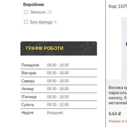
Виробник
110T
Stenson
23
Без бренду
6
ГРАФІК РОБОТИ
Понеділок
09:30
18:00
Вівторок
09:30
18:00
Середа
09:30
18:00
Велика к
Четвер
09:30
18:00
парасоль
Пʼятниця
09:30
18:00
нахилу, 
металевій
Субота
09:30
12:00
644 ₴
Неділя
Вихідний
Немає в н