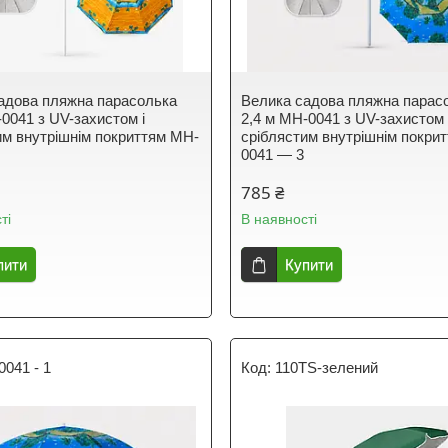
адова пляжна парасолька
Велика садова пляжна парас
-0041 з UV-захистом і
2,4 м MH-0041 з UV-захистом 
им внутрішнім покриттям MH-
сріблястим внутрішнім покри
0041 — 3
785 ₴
ті
В наявності
пити
Купити
041 - 1
110TS-зелений