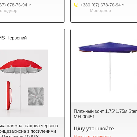
67) 678-76-94
+380 (67) 678-76-94
енеджер
Менеджер
MS-Червоний
Пляжный зонт 1.75*1.75м Ste
MH-00451
ка пляжна, садова червона
Ціну уточнюйте
сонцезахисна з посиленими
 «Ромашка» 100MS
Немає в наявності