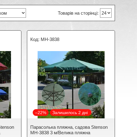
MH-3838
–22%
Залишилось 2 дні
Stenson
Парасолька пляжна, садова Stenson
а
MH-3838 3 м/Велика пляжна