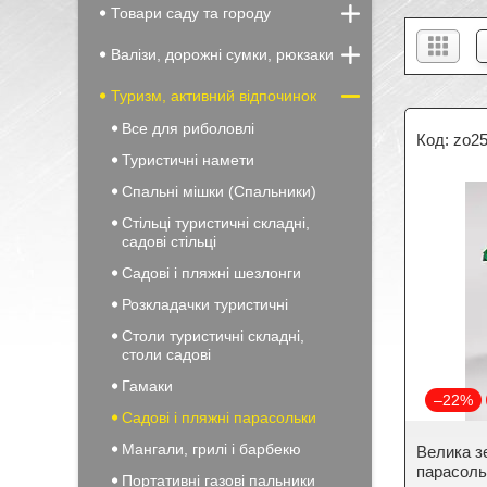
Товари саду та городу
Валізи, дорожні сумки, рюкзаки
Туризм, активний відпочинок
Все для риболовлі
zo2
Туристичні намети
Спальні мішки (Спальники)
Стільці туристичні складні,
садові стільці
Садові і пляжні шезлонги
Розкладачки туристичні
Столи туристичні складні,
столи садові
Гамаки
–22%
Садові і пляжні парасольки
Мангали, грилі і барбекю
Велика з
парасольк
Портативні газові пальники