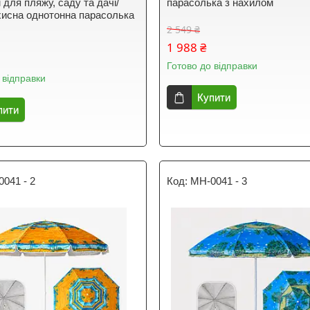
для пляжу, саду та дачі/
парасолька з нахилом
исна однотонна парасолька
2 549 ₴
1 988 ₴
Готово до відправки
 відправки
Купити
пити
041 - 2
MH-0041 - 3