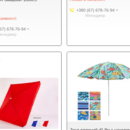
+380 (67) 678-76-94
Менеджер
аявності
67) 678-76-94
енеджер
4
Зонт пляжний d1.8м з нахило