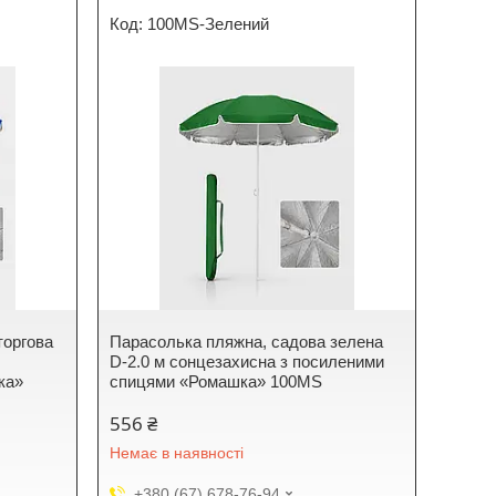
100MS-Зелений
торгова
Парасолька пляжна, садова зелена
D-2.0 м сонцезахисна з посиленими
ка»
спицями «Ромашка» 100MS
556 ₴
Немає в наявності
+380 (67) 678-76-94