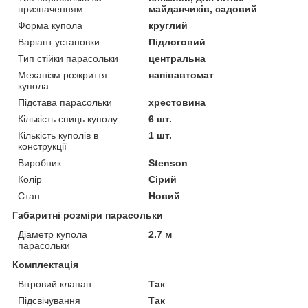
призначенням
майданчиків, садовий
Форма купола
круглий
Варіант установки
Підлоговий
Тип стійки парасольки
центральна
Механізм розкриття
напівавтомат
купола
Підстава парасольки
хрестовина
Кількість спиць куполу
6 шт.
Кількість куполів в
1 шт.
конструкції
Виробник
Stenson
Колір
Сірий
Стан
Новий
Габаритні розміри парасольки
Діаметр купола
2.7 м
парасольки
Комплектація
Вітровий клапан
Так
Підсвічування
Так