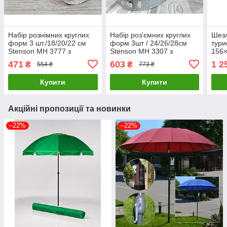
Набір рознімних круглих
Набір роз'ємних круглих
Шезл
форм 3 шт./18/20/22 см
форм 3шт / 24/26/28см
тури
Stenson MH 3777 з
Stenson MH 3307 з
156×
мармуровим покриттям
мармуровим покриттям
пляж
471
603
1 2
₴
₴
554 ₴
773 ₴
Купити
Купити
Акційні пропозиції та новинки
–22%
–22%