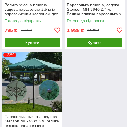
Велика зелена пляжна
Парасолька пляжна, садова
садова парасолька 2,5 м із
Stenson MH-3840 2.7 м/
вітрозахисним клапаном для
Велика пляжна парасолька з
пляжу, саду та дачі/
нахилом
Готово до відправки
Готово до відправки
Сонцезахисна однотонна
парасолька
795
1 988
₴
₴
1 020 ₴
2 549 ₴
Купити
Купити
–22%
Парасолька пляжна, садова
Stenson MH-3838 3 м/Велика
пляжна парасолька з