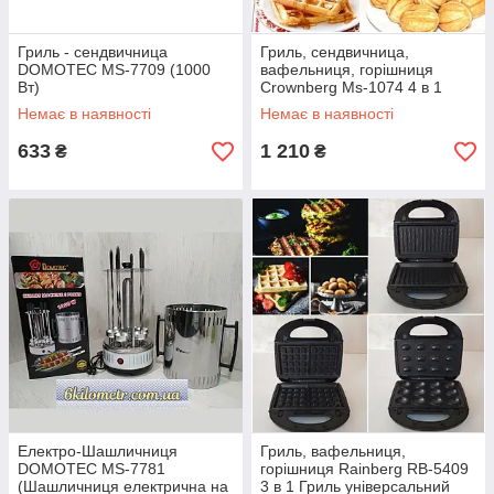
Гриль - сендвичница
Гриль, сендвичница,
DOMOTEC MS-7709 (1000
вафельниця, горішниця
Вт)
Crownberg Ms-1074 4 в 1
Немає в наявності
Немає в наявності
633
1 210
₴
₴
Електро-Шашличниця
Гриль, вафельниця,
DOMOTEC MS-7781
горішниця Rainberg RB-5409
(Шашличниця електрична на
3 в 1 Гриль універсальний