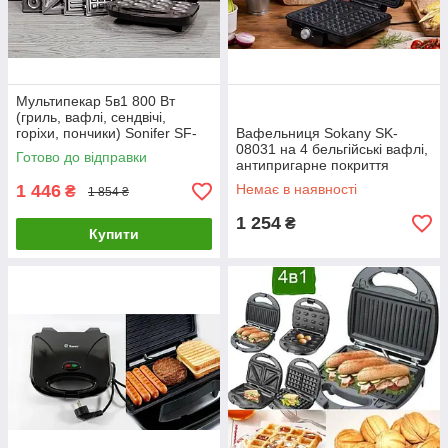
Мультипекар 5в1 800 Вт
(гриль, вафлі, сендвічі,
горіхи, пончики) Sonifer SF-
Вафельниця Sokany SK-
6151 / Мультимейкер
08031 на 4 бельгійські вафлі,
Готово до відправки
електричний
антипригарне покриття
1 446
Немає в наявності
₴
1 854 ₴
1 254
₴
Купити