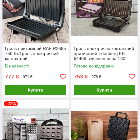
Гриль притискний RAF R2685
Гриль електрично контактний
750 Вт/Гриль електричний
притискний Edenberg EB-
контактний
64466 відчинення на 180°
В наявності
Готово до відправки
777
753
₴
₴
971 ₴
979 ₴
Купити
Купити
–22%