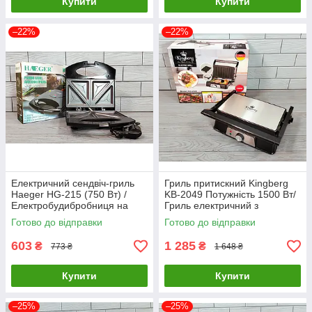
Купити
Купити
–22%
–22%
Електричний сендвіч-гриль
Гриль притискний Kingberg
Haeger HG-215 (750 Вт) /
KB-2049 Потужність 1500 Вт/
Електробудибробниця на
Гриль електричний з
кухню
регулюванням потужності
Готово до відправки
Готово до відправки
603
1 285
₴
₴
773 ₴
1 648 ₴
Купити
Купити
–25%
–25%