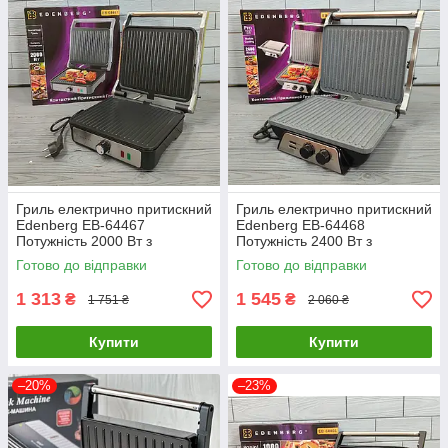
Гриль електрично притискний
Гриль електрично притискний
Edenberg EB-64467
Edenberg EB-64468
Потужність 2000 Вт з
Потужність 2400 Вт з
регулюванням температури
регулюванням температури
Готово до відправки
Готово до відправки
та таймером
1 313
1 545
₴
₴
1 751 ₴
2 060 ₴
Купити
Купити
–20%
–23%