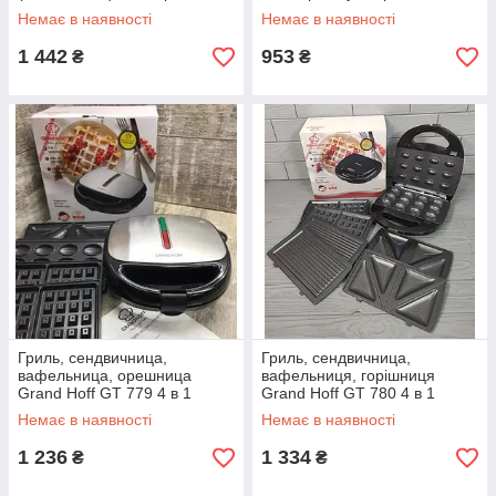
6 шампурів)
Мультимейкер 3в1
Немає в наявності
Немає в наявності
1 442
953
₴
₴
Гриль, сендвичница,
Гриль, сендвичница,
вафельница, орешница
вафельниця, горішниця
Grand Hoff GT 779 4 в 1
Grand Hoff GT 780 4 в 1
Немає в наявності
Немає в наявності
1 236
1 334
₴
₴