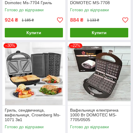
Domotec Ms-7704 Гриль
DOMOTEC MS-7708
універсальний Мультимейкер
Готово до відправки
Готово до відправки
4в1
924
884
₴
₴
1 185 ₴
1 133 ₴
Купити
Купити
–30%
–22%
Гриль, сендвичница,
Вафельниця електрична
вафельниця, Crownberg Ms-
1000 Вт DOMOTEC MS-
1071 3в1
7705/0505
Готово до відправки
Готово до відправки