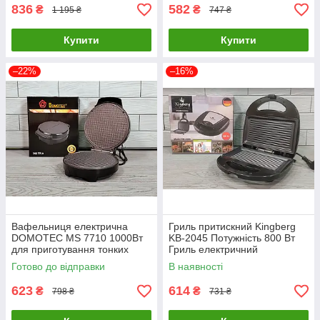
836
582
₴
₴
1 195 ₴
747 ₴
Купити
Купити
–22%
–16%
Вафельниця електрична
Гриль притискний Kingberg
DOMOTEC MS 7710 1000Вт
KB-2045 Потужність 800 Вт
для приготування тонких
Гриль електричний
вафель
контактний притискний
Готово до відправки
В наявності
623
614
₴
₴
798 ₴
731 ₴