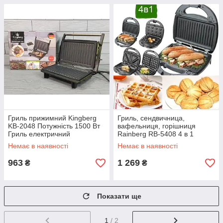
Гриль прижимний Kingberg
Гриль, сендвичница,
KB-2048 Потужність 1500 Вт
вафельниця, горішниця
Гриль електричний
Rainberg RB-5408 4 в 1
контактний притискний
Немає в наявності
Немає в наявності
963
1 269
₴
₴
Показати ще
1
/ 2