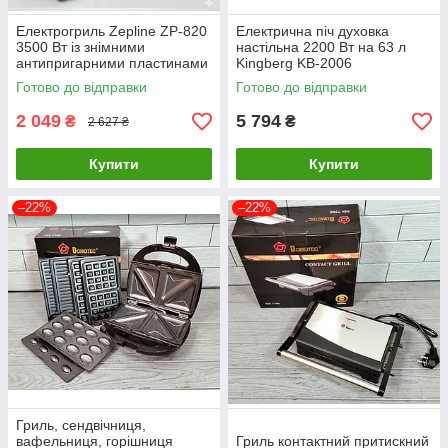
Електрогриль Zepline ZP-820
Електрична піч духовка
3500 Вт із знімними
настільна 2200 Вт на 63 л
антипригарними пластинами
Kingberg KB-2006
для м’яса, овочів та сендвічів
Готово до відправки
Готово до відправки
2 049
5 794
₴
₴
2 627 ₴
Купити
Купити
–22%
–22%
Гриль, сендвічниця,
вафельниця, горішниця
Гриль контактний притискний