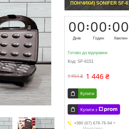
ПОНЧИКИ) SONIFER SF-
0
0
0
0
0
0
Днів
Годин
Хвилин
Готово до відправки
Код:
SF-6151
1 446 ₴
1 854 ₴
Купити
Купити з
+380 (67) 678-76-94
Менеджер