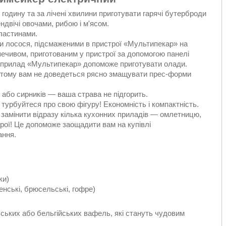
одину та за лічені хвилини приготувати гарячі бутерброди
ндвічі овочами, рибою і м'ясом.
ластинами.
и лосося, підсмаженими в пристрої «Мультипекар» на
печивом, приготованим у пристрої за допомогою панелі
» прилад «Мультипекар» допоможе приготувати олади.
, тому вам не доведеться рясно змащувати прес-форми
 або сирників — ваша страва не підгорить.
 турбуйтеся про свою фігуру! Економність і компактність.
замінити відразу кілька кухонних приладів — омлетницю,
рої! Це допоможе заощадити вам на купівлі
ання.
ки)
енські, брюсельські, гофре)
ьких або бельгійських вафель, які стануть чудовим