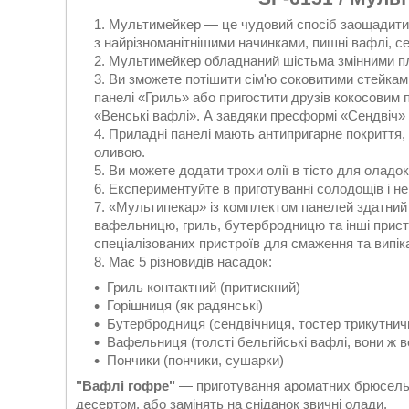
Мультимейкер — це чудовий спосіб заощадити г
з найрізноманітнішими начинками, пишні вафлі, се
Мультимейкер обладнаний шістьма змінними п
Ви зможете потішити сім'ю соковитими стейкам
панелі «Гриль» або пригостити друзів кокосовим 
«Венські вафлі». А завдяки пресформі «Сендвіч
Приладні панелі мають антипригарне покриття
оливою.
Ви можете додати трохи олії в тісто для оладок
Експериментуйте в приготуванні солодощів і не
«Мультипекар» із комплектом панелей здатний 
вафельницю, гриль, бутербродницю та інші прист
спеціалізованих пристроїв для смаження та випік
Має 5 різновидів насадок:
Гриль контактний (притискний)
Горішниця (як радянські)
Бутербродниця (сендвічниця, тостер трикутнич
Вафельниця (толсті бельгійські вафлі, вони ж в
Пончики (пончики, сушарки)
"Вафлі гофре"
— приготування ароматних брюсельс
десертом, або замінять на сніданок звичні олади.