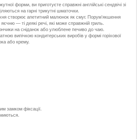
тної форми, ви приготуєте справжні англійські сендвічі зі
іляються на гарні трикутні шматочки.
рхня створює апетитний малюнок як смуг. Порум'якшення
яєчню — ті деякі речі, які може справжній гриль.
ончики на сніданок або улюблене печиво до чаю.
тною випічкою кондитерських виробів у формі горіхової
ока або крему.
им замком фіксації.
 миються.