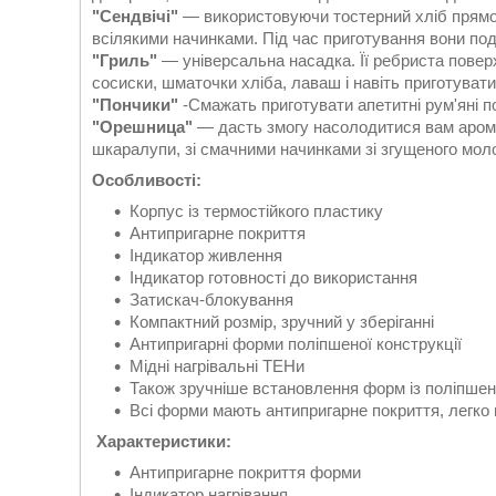
"Сендвічі"
― використовуючи тостерний хліб прямоку
всілякими начинками. Під час приготування вони под
"Гриль"
— універсальна насадка. Її ребриста пове
сосиски, шматочки хліба, лаваш і навіть приготувати 
"Пончики"
-Смажать приготувати апетитні рум'яні п
"Орешница"
― дасть змогу насолодитися вам арома
шкаралупи, зі смачними начинками зі згущеного мол
Особливості:
Корпус із термостійкого пластику
Антипригарне покриття
Індикатор живлення
Індикатор готовності до використання
Затискач-блокування
Компактний розмір, зручний у зберіганні
Антипригарні форми поліпшеної конструкції
Мідні нагрівальні ТЕНи
Також зручніше встановлення форм із поліпшен
Всі форми мають антипригарне покриття, легко
Характеристики:
Антипригарне покриття форми
Індикатор нагрівання