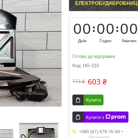
ЕЛЕКТРОБУДИБРОБНИЦ
0
0
0
0
0
0
Днів
Годин
Хвилин
Готово до відправки
Код:
HG-215
603 ₴
773 ₴
Купити
Купити з
+380 (67) 678-76-94
Менеджер