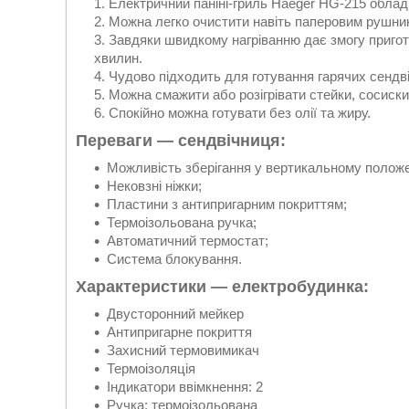
Електричний паніні-гриль Haeger HG-215 облад
Можна легко очистити навіть паперовим рушни
Завдяки швидкому нагріванню дає змогу приготу
хвилин.
Чудово підходить для готування гарячих сендвічі
Можна смажити або розігрівати стейки, сосиски,
Спокійно можна готувати без олії та жиру.
Переваги — сендвічниця:
Можливість зберігання у вертикальному положе
Нековзні ніжки;
Пластини з антипригарним покриттям;
Термоізольована ручка;
Автоматичний термостат;
Система блокування.
Характеристики — електробудинка:
Двусторонний мейкер
Антипригарне покриття
Захисний термовимикач
Термоізоляція
Індикатори ввімкнення: 2
Ручка: термоізольована