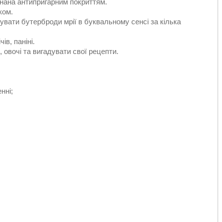
нана антипригарним покриттям.
ком.
вати бутерброди мрії в буквальному сенсі за кілька
в, паніні.
 овочі та вигадувати свої рецепти.
нні;