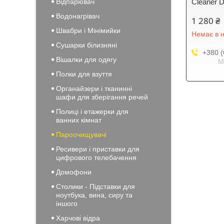
Відпарювач
Cleaner 
Водонагрівач
1 280 ₴
Швабри і Мінімийки
Немає в н
Сушарки білизняні
+380 (
Вішалки для одягу
М
Полки для взуття
Органайзери і тканинні
шафи для зберігання речей
Полиці і етажерки для
ванних кімнат
Пароочищувачі
Ресивери і приставки для
цифрового телебачення
Домофони
Столики - Підставки для
ноутбука, вина, сиру та
іншого
Харчові відра