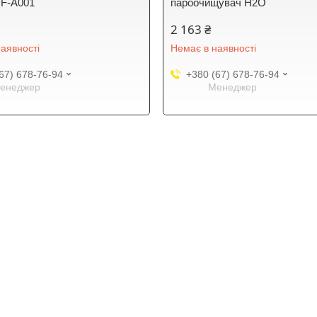
DF-A001
пароочищувач H2O
2 163 ₴
аявності
Немає в наявності
67) 678-76-94
+380 (67) 678-76-94
енеджер
Менеджер