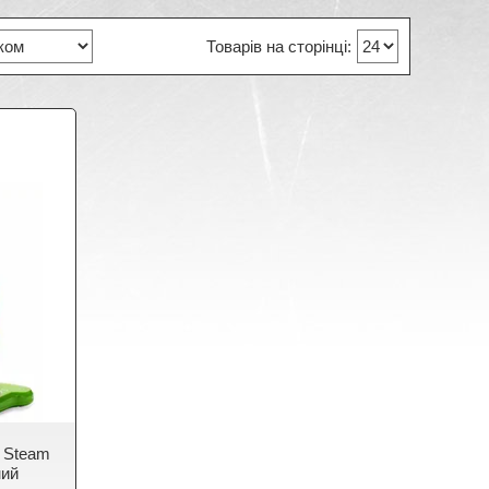
 Steam
ний