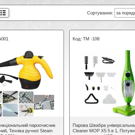
A001
ТМ -108
нкціональний пароочисник
Парова Швабра універсальна
ний, Техніка ручної Steam
Cleaner MOP X5 5 в 1, Потуж