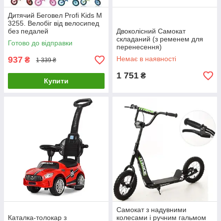
Дитячий Беговел Profi Kids M
3255. Велобіг від велосипед
без педалей
Двоколісний Самокат
складаний (з ременем для
Готово до відправки
перенесення)
937
Немає в наявності
₴
1 339 ₴
1 751
₴
Купити
Самокат з надувними
Каталка-толокар з
колесами і ручним гальмом