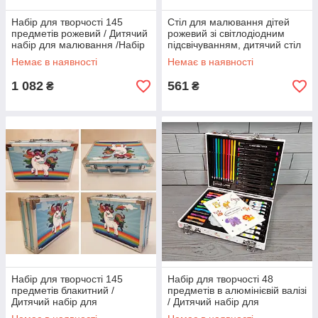
Набір для творчості 145
Стіл для малювання дітей
предметів рожевий / Дитячий
рожевий зі світлодіодним
набір для малювання /Набір
підсвічуванням, дитячий стіл
юного художника
проектор, комплект для
Немає в наявності
Немає в наявності
малювання
1 082
561
₴
₴
Набір для творчості 145
Набір для творчості 48
предметів блакитний /
предметів в алюмінієвій валізі
Дитячий набір для
/ Дитячий набір для
малювання /Набір юного
малювання М-001