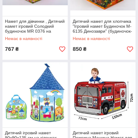
Намет для дівчинки , Дитячий
Дитячий намет для хлопчика
намет ігровий Солодкий
"Ігровий намет Будиночок M-
будиночок MR 0376 на
6135 Динозаври" (будиночок-
кілочках
намет, ігровий будиночок)
Немає в наявності
Немає в наявності
767
850
₴
₴
Дитячий ігровий намет
Дитячий намет ігровий
90х90х135 см на кілочках
Пожежна Машина Намет для