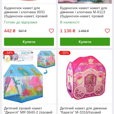
Будиночок намет для
Будиночок намет намет для
дівчинки і хлопчика 0031
дівчинки і хлопчика M-6113
(будиночок-намет, ігровий
(будиночок-намет, ігровий
будиночок)
будиночок)
Готово до відправки
В наявності
442
1 136
₴
₴
567 ₴
1 456 ₴
Купити
Купити
–34%
–35%
Дитячий ігровий намет
Дитячий намет для дівчинки
"Джунглі" MR 0640-2 (ігровий
"Карета" M-3316/Ігровий