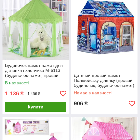
Будиночок намет намет для
дівчинки і хлопчика M-6113
(будиночок-намет, ігровий
Дитячий ігровий намет
будиночок) Зелений
Поліцейську ділянку (ігровий
В наявності
будиночок, будиночок-намет)
5689
1 136
Немає в наявності
₴
1 456 ₴
906
₴
Купити