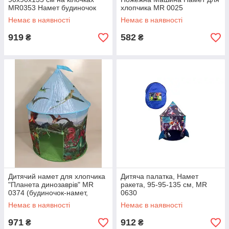
MR0353 Намет будиночок
хлопчика MR 0025
Немає в наявності
Немає в наявності
919
582
₴
₴
Дитячий намет для хлопчика
Дитяча палатка, Намет
"Планета динозаврів" MR
ракета, 95-95-135 см, MR
0374 (будиночок-намет,
0630
ігровий будиночок)
Немає в наявності
Немає в наявності
971
912
₴
₴