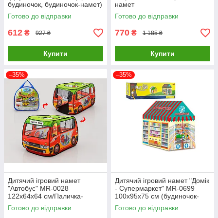
будиночок, будиночок-намет)
намет
Готово до відправки
Готово до відправки
612
770
₴
₴
927 ₴
1 185 ₴
Купити
Купити
–35%
–35%
Дитячий ігровий намет
Дитячий ігровий намет "Домік
"Автобус" MR-0028
- Супермаркет" MR-0699
122х64х64 см/Паличка-
100х95х75 см (будиночок-
автобус
намет, ігровий будиночок)
Готово до відправки
Готово до відправки