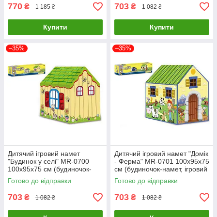
770
703
₴
₴
1 185 ₴
1 082 ₴
Купити
Купити
–35%
–35%
Дитячий ігровий намет
Дитячий ігровий намет "Домік
"Будинок у селі" MR-0700
- Ферма" MR-0701 100х95х75
100х95х75 см (будиночок-
см (будиночок-намет, ігровий
намет, ігровий будиночок)
будиночок)
Готово до відправки
Готово до відправки
703
703
₴
₴
1 082 ₴
1 082 ₴