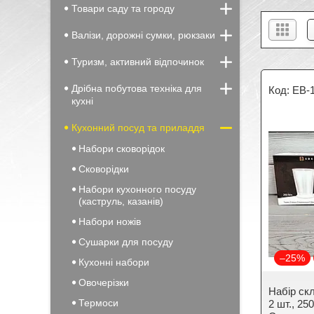
Товари саду та городу
Валізи, дорожні сумки, рюкзаки
Туризм, активний відпочинок
Дрібна побутова техніка для
EB-
кухні
Кухонний посуд та приладдя
Набори сковорідок
Сковорідки
Набори кухонного посуду
(каструль, казанів)
Набори ножів
Сушарки для посуду
–25%
Кухонні набори
Овочерізки
Набір скл
Термоси
2 шт., 25