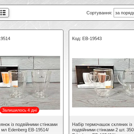
19514
EB-19543
Залишилось 4 дні
янок із подвійними стінками
Набір термочашок скляних із
0 мл Edenberg EB-19514/
подвійними стінками 2 шт. 35