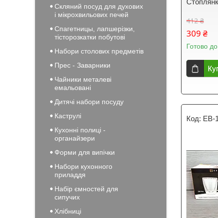
Стоплянк
Скляний посуд для духових
і мікрохвильових печей
412 ₴
Спагетницы, лапшерізки,
309 ₴
тісторозкатки побутові
Готово до
Набори столових предметів
Прес - Заварники
Ку
Чайники металеві
емальовані
Дитячі набори посуду
Каструлі
EB-
Кухонні полиці -
органайзери
Форми для випічки
Набори кухонного
приладдя
Набір ємностей для
сипучих
Хлібниці