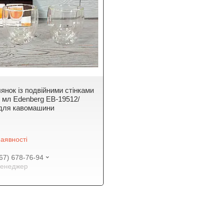
янок із подвійними стінками
0 мл Edenberg EB-19512/
для кавомашини
аявності
67) 678-76-94
енеджер