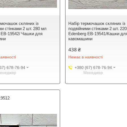
рмочашок скляних із
Набір термочашок скляних із
и стінками 2 шт. 280 мл
подвійними стінками 2 шт. 22
 EB-19542/ Чашки для
Edenberg EB-19541/Кашки дл
ини
кавомашини
438 ₴
аявності
Немає в наявності
67) 678-76-94
+380 (67) 678-76-94
енеджер
Менеджер
19512