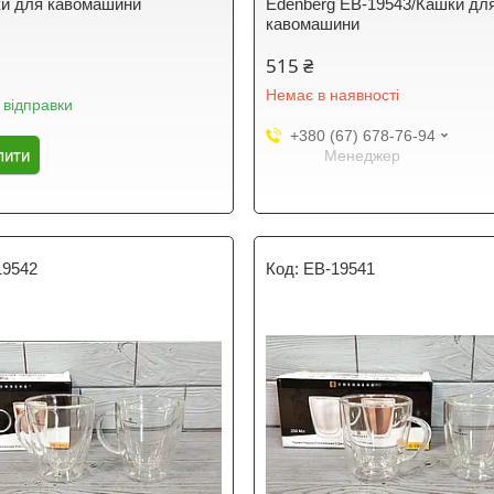
и для кавомашини
Edenberg EB-19543/Кашки дл
кавомашини
515 ₴
Немає в наявності
 відправки
+380 (67) 678-76-94
пити
Менеджер
19542
EB-19541