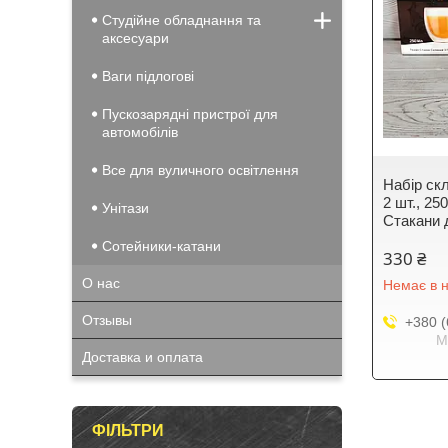
Студійне обладнання та
аксесуари
Ваги підлогові
Пускозарядні пристрої для
автомобілів
Все для вуличного освітлення
Набір скл
2 шт., 25
Унітази
Стакани 
Сотейники-катани
330 ₴
О нас
Немає в н
Отзывы
+380 (
М
Доставка и оплата
ФІЛЬТРИ