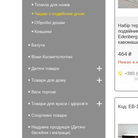
Точила для ножів
Чашки з подвійним дном
Обробні дошки
Набір те
подвійним
Ковшики
Edenberg
кавомаш
Батути
464 ₴
Візки Косметологічні
Немає в н
Дитячі товари
+380 (
М
Товари для дому
Ваги торгові
Товари для краси і здоров'я
EB-
Спортивні товари
Надувна продукція (Дитячі
басейни і матраци)