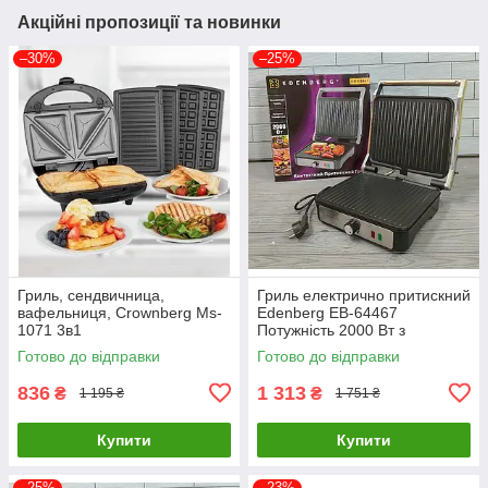
Акційні пропозиції та новинки
–30%
–25%
Гриль, сендвичница,
Гриль електрично притискний
вафельниця, Crownberg Ms-
Edenberg EB-64467
1071 3в1
Потужність 2000 Вт з
регулюванням температури
Готово до відправки
Готово до відправки
836
1 313
₴
₴
1 195 ₴
1 751 ₴
Купити
Купити
–25%
–23%