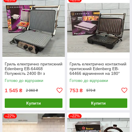
Гриль електрично притискний
Гриль електрично контактний
Edenberg EB-64468
притискний Edenberg EB-
Потужність 2400 Вт з
64466 відчинення на 180°
регулюванням температури
Готово до відправки
Готово до відправки
та таймером
1 545
753
₴
₴
2 060 ₴
979 ₴
Купити
Купити
–22%
–22%