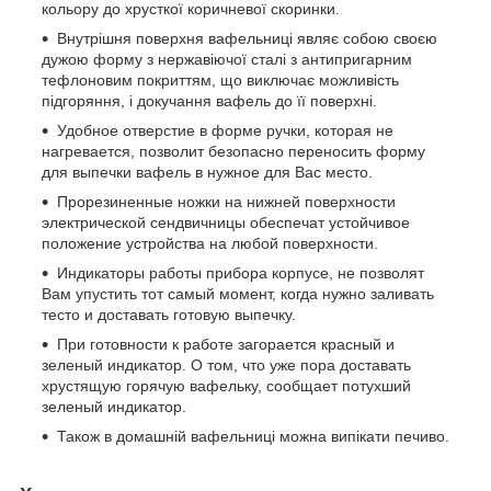
кольору до хрусткої коричневої скоринки.
Внутрішня поверхня вафельниці являє собою своєю
дужою форму з нержавіючої сталі з антипригарним
тефлоновим покриттям, що виключає можливість
підгоряння, і докучання вафель до її поверхні.
Удобное отверстие в форме ручки, которая не
нагревается, позволит безопасно переносить форму
для выпечки вафель в нужное для Вас место.
Прорезиненные ножки на нижней поверхности
электрической сендвичницы обеспечат устойчивое
положение устройства на любой поверхности.
Индикаторы работы прибора корпусе, не позволят
Вам упустить тот самый момент, когда нужно заливать
тесто и доставать готовую выпечку.
При готовности к работе загорается красный и
зеленый индикатор. О том, что уже пора доставать
хрустящую горячую вафельку, сообщает потухший
зеленый индикатор.
Також в домашній вафельниці можна випікати печиво.