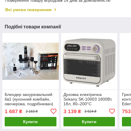
Повернення товару впродовж 14 днів за домовленістю
Всі умови повернення
Подібні товари компанії
Блендер занурювальний
Духовка електрична
Грил
6в1 (кухонний комбайн,
Sokany SK-10003 1800Вт,
конт
овочерізка, подрібнювач)
18л, 80–200°C
Eden
DOMOTEC MS-5107 800вт
Аерофрітюрниця /
відч
1 687
3 139
753
₴
₴
2 163 ₴
3 924 ₴
Фритюрниця без олії
Купити
Купити