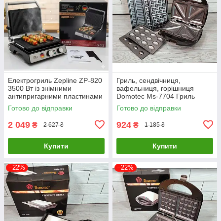
Електрогриль Zepline ZP-820
Гриль, сендвічниця,
3500 Вт із знімними
вафельниця, горішниця
антипригарними пластинами
Domotec Ms-7704 Гриль
для м’яса, овочів та сендвічів
універсальний Мультимейкер
Готово до відправки
Готово до відправки
4в1
2 049
924
₴
₴
2 627 ₴
1 185 ₴
Купити
Купити
–22%
–22%