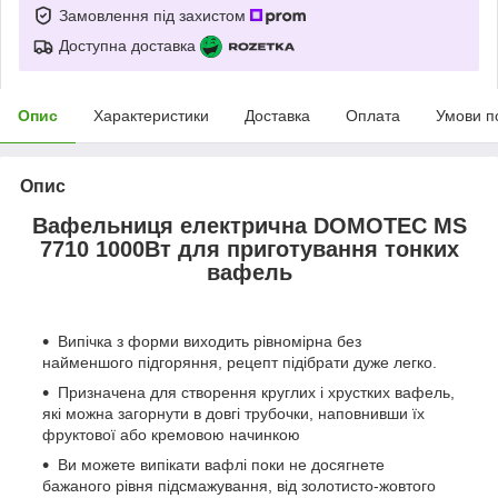
Замовлення під захистом
Доступна доставка
Опис
Характеристики
Доставка
Оплата
Умови п
Опис
Вафельниця електрична DOMOTEC MS
7710 1000Вт для приготування тонких
вафель
Випічка з форми виходить рівномірна без
найменшого підгоряння, рецепт підібрати дуже легко.
Призначена для створення круглих і хрустких вафель,
які можна загорнути в довгі трубочки, наповнивши їх
фруктової або кремовою начинкою
Ви можете випікати вафлі поки не досягнете
бажаного рівня підсмажування, від золотисто-жовтого