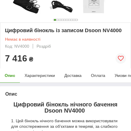
Цифровий бінокль із записом Dsoon NV4000
Немає в наявності
Код: NV4000
Роздріб
7 416
₴
Опис
Характеристики
Доставка
Оплата
Умови п
Опис
Цифровий бінокль нічного бачення
Dsoon NV4000
Цей бінокль нічного бачення можна використовувати
для спостереження за об'єктами в темряві, за слабкого