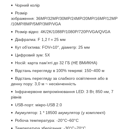
Чорний колір
Розмір
зображення:
36MP/32MP/30MP/24MP/20MP/16MP/12MP
/10MP/8MP/5MP/3MP/VGA
Розмір відео: 4K/2K/1088P/1080P/720P/VGA/QVGA
Діафрагма: F 1,2 f = 25 мм
Кут об'єктива: FOV=10°, діаметр: 25 мм
Цифровий зум: 5X
Носій: карта пам'яті до 32 ГБ (НЕ ВМИКНА)
Відстань перегляду в 100% темряві: 150~400 м
Відстань перегляду за слабкого освітлення або в
денну пору: 3,0 м ~ нескінченність
Інфрачервоне випромінювання LED: 3 Вт, 850 нм, 7
рівнів
USB-порт: мікро-USB 2.0
Акумулятор: 1 * 18500 акумулятор (у комплекті)
Робоча температура: -20°C~60°C
Температура зберігання: -30°C~70°C