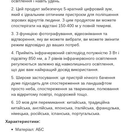
освітлення і навіть удень.
Цей продукт забезпечує 5-кратний цифровий зум,
який є ідеальним оптичним пристроєм для поліпшення
зорових відчуттів людини. З цим продуктом ви можете
спостерігати на відстані 150-400 м у повній темряві.
З функцією фотографування, відеознімання та
відтворення, яку ви можете вибрати, ви можете змінити
режим відповідно до ваших потреб.
Прийміть інфрачервоний світлодіод потужністю 3 Вт і
підсвітку 850 нм, а 7 рівнів інфрачервоного освітлення
регулюються залежно від навколишнього освітлення,
що дає вам найкращий досвід використання.
Широке застосування: це пристрій нічного бачення
дуже підходить для спостереження за ландшафтом
просто неба, спостереження за тваринами, полювання
на відкритому повітрі, подорожей тощо.
10 мов для перемикання: китайська, традиційна
китайська, англійська, японська, італійська, французька,
німецька, російська, іспанська, португальська.
Характеристики:
Матеріал: АБС