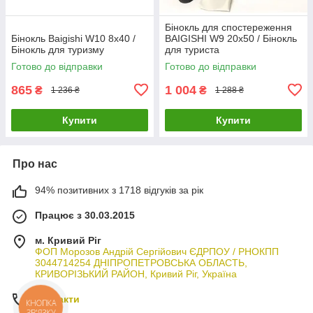
Бінокль для спостереження
Бінокль Baigishi W10 8х40 /
BAIGISHI W9 20х50 / Бінокль
Бінокль для туризму
для туриста
Готово до відправки
Готово до відправки
865
1 004
₴
₴
1 236 ₴
1 288 ₴
Купити
Купити
Про нас
94% позитивних з 1718 відгуків за рік
Працює з 30.03.2015
м. Кривий Ріг
ФОП Морозов Андрій Сергійович ЄДРПОУ / РНОКПП
3044714254 ДНІПРОПЕТРОВСЬКА ОБЛАСТЬ,
КРИВОРІЗЬКИЙ РАЙОН, Кривий Ріг, Україна
Контакти
КНОПКА
ЗВ'ЯЗКУ