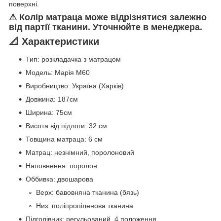
поверхні.
⚠ Колір матраца може відрізнятися залежно
від партії тканини. Уточнюйте в менеджера.
📐 Характеристики
Тип: розкладачка з матрацом
Модель: Марія М60
Виробництво: Україна (Харків)
Довжина: 187см
Ширина: 75см
Висота від підлоги: 32 см
Товщина матраца: 6 см
Матрац: незнімний, поролоновий
Наповнення: поролон
Оббивка: двошарова
Верх: бавовняна тканина (бязь)
Низ: поліпропіленова тканина
Підголівник: регульований, 4 положення