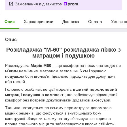
Замовлення під захистом
Опис
Характеристики
Доставка
Оплата
Умови п
Опис
Розкладачка "М-60" розкладачка ліжко з
матрацом і подушкою
Раскладушка
Марія М60
— це комфортна посилена модель з
м'яким незнімним матрацом завтовшки 6 см і зручною
подушкою біля вголов'я. Ідеально підходить для дому, дачі
або гостей.
Головною особливістю цієї моделі є
вшитий поролоновий
матрац і подушка в комплекті
, що забезпечує підвищений
комфорт без потреби докуповувати додаткові аксесуари.
Тканина натягується по всьому периметру за допомогою
міцних ременів, що фіксуються з внутрішнього боку
конструкції. Завдяки такому натягу збільшується корисна
площа спального місця та забезпечується висока стійкість