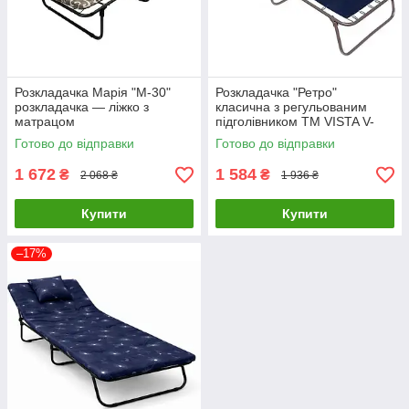
Розкладачка Марія "М-30"
Розкладачка "Ретро"
розкладачка — ліжко з
класична з регульованим
матрацом
підголівником ТМ VISTA V-
089 Розкладачка — Шезлонг
Готово до відправки
Готово до відправки
для дому
1 672
1 584
₴
₴
2 068 ₴
1 936 ₴
Купити
Купити
–17%