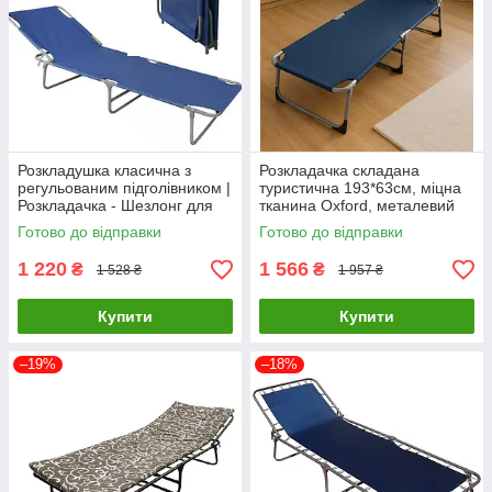
Розкладушка класична з
Розкладачка складана
регульованим підголівником |
туристична 193*63см, міцна
Розкладачка - Шезлонг для
тканина Oxford, металевий
будинку і туризму
каркас
Готово до відправки
Готово до відправки
1 220
1 566
₴
₴
1 528 ₴
1 957 ₴
Купити
Купити
–19%
–18%