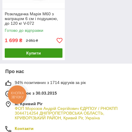
Розкладачка Марія М60 з
матрацом 6 см і подушкою,
до 120 кг V-072
Готово до відправки
1 699
₴
2 051 ₴
Купити
Про нас
94% позитивних з 1714 відгуків за рік
Працює з 30.03.2015
КНОПКА
ЗВ'ЯЗКУ
м. Кривий Ріг
ФОП Морозов Андрій Сергійович ЄДРПОУ / РНОКПП
3044714254 ДНІПРОПЕТРОВСЬКА ОБЛАСТЬ,
КРИВОРІЗЬКИЙ РАЙОН, Кривий Ріг, Україна
Контакти