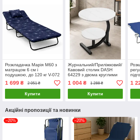
Розкладачка Марія М60 з
Журнальний/Приліжковий/
Розк
матрацом 6 см і
Кавовий столик DASH
регу
подушкою, до 120 кг V-072
64229 з двома круглими
підг
полицями 40×30×60 см
Розк
1 699
1 004
1 2
₴
₴
2 051 ₴
1 288 ₴
білий мармур чорний
для 
каркас
Купити
Купити
Акційні пропозиції та новинки
–20%
–20%