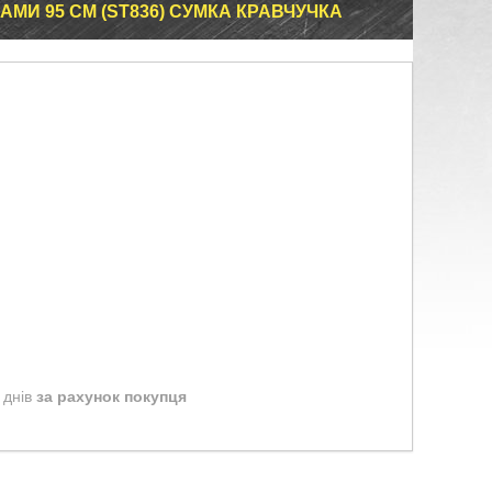
МИ 95 СМ (ST836) СУМКА КРАВЧУЧКА
 днів
за рахунок покупця