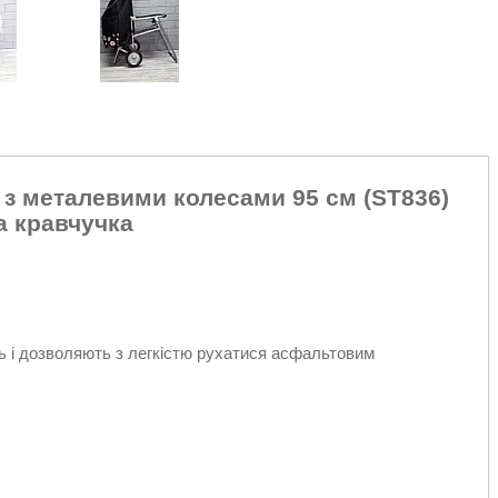
 з металевими колесами 95 см (ST836)
а кравчучка
ь і дозволяють з легкістю рухатися асфальтовим