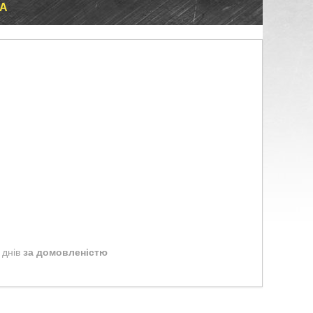
КА
 днів
за домовленістю