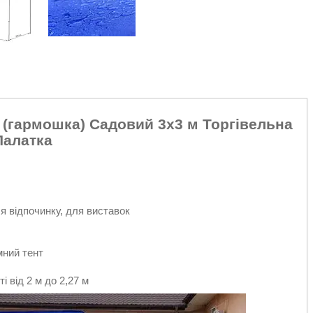
 (гармошка) Садовий 3х3 м Торгівельна
Палатка
я відпочинку, для виставок
мний тент
 від 2 м до 2,27 м