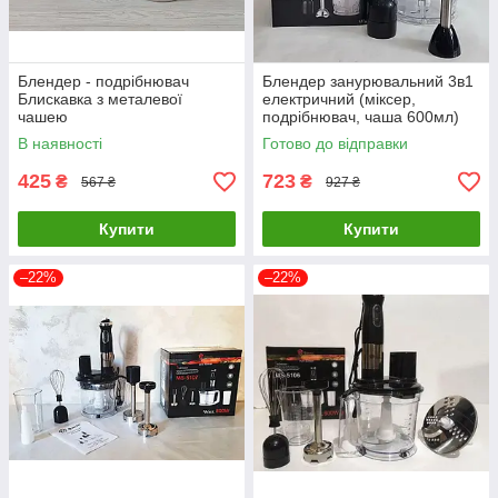
Блендер - подрібнювач
Блендер занурювальний 3в1
Блискавка з металевої
електричний (міксер,
чашею
подрібнювач, чаша 600мл)
Domotec 5103 / 500 Вт
В наявності
Готово до відправки
425
723
₴
₴
567 ₴
927 ₴
Купити
Купити
–22%
–22%