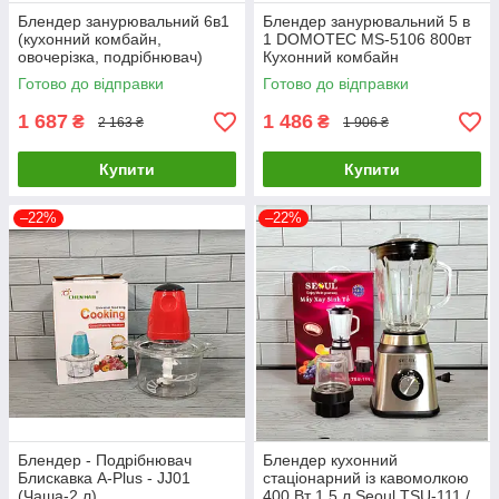
Блендер занурювальний 6в1
Блендер занурювальний 5 в
(кухонний комбайн,
1 DOMOTEC MS-5106 800вт
овочерізка, подрібнювач)
Кухонний комбайн
DOMOTEC MS-5107 800вт
Готово до відправки
Готово до відправки
1 687
1 486
₴
₴
2 163 ₴
1 906 ₴
Купити
Купити
–22%
–22%
Блендер - Подрібнювач
Блендер кухонний
Блискавка A-Plus - JJ01
стаціонарний із кавомолкою
(Чаша-2 л)
400 Вт 1,5 л Seoul TSU-111 /