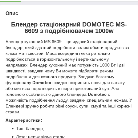
Опис
Блендер стаціонарний DOMOTEC MS-
6609 з подрібнювачем 1000w
Блендер кухонний MS 6609 – це чудовий стаціонарний
блендер, який здатний подрібнити великі обсяги продуктів за
кілька миттєвостей. Маса всередині глека ретельно
подрібнюється в горизонтальному і вертикальному
напрямках. Блендер кухонний має потужність 1000 Вт і дві
швидкості, завдяки чому Ви можете підбирати режим
подрібнення для кожного продукту. Завдяки багатому
функціоналу
Domotec
швидко покришить овочі для салату
або миттєво перетворить в пюре приготований суп. Але
головною особливістю даного блендера
Domotec
є
можливість подрібнення льоду, завдяки спеціальним ножам. У
Блендері зручно робити різні соуси, супи, смузі та інші корисні
страви.
Характеристики:
Тип: блендер;
Леза: нержавіюча сталь;