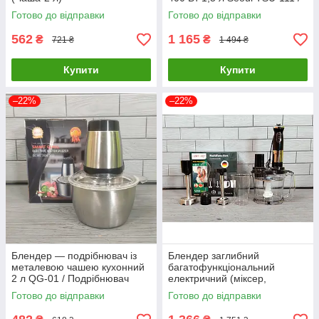
Шейкер для коктейлів і смузі
Готово до відправки
Готово до відправки
562
1 165
₴
₴
721 ₴
1 494 ₴
Купити
Купити
–22%
–22%
Блендер — подрібнювач із
Блендер заглибний
металевою чашею кухонний
багатофункціональний
2 л QG-01 / Подрібнювач
електричний (міксер,
Блискавка
подрібнювач, блендер) 1200
Готово до відправки
Готово до відправки
Вт Rainberg RB-2238