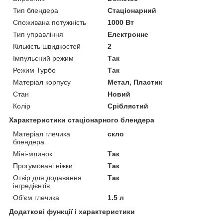
Тип блендера
Стаціонарний
Споживана потужність
1000 Вт
Тип управління
Електронне
Кількість швидкостей
2
Імпульсний режим
Так
Режим Турбо
Так
Матеріал корпусу
Метал, Пластик
Стан
Новий
Колір
Сріблястий
Характеристики стаціонарного блендера
Матеріал глечика
скло
блендера
Міні-млинок
Так
Прогумовані ніжки
Так
Отвір для додавання
Так
інгредієнтів
Об'єм глечика
1.5 л
Додаткові функції і характеристики