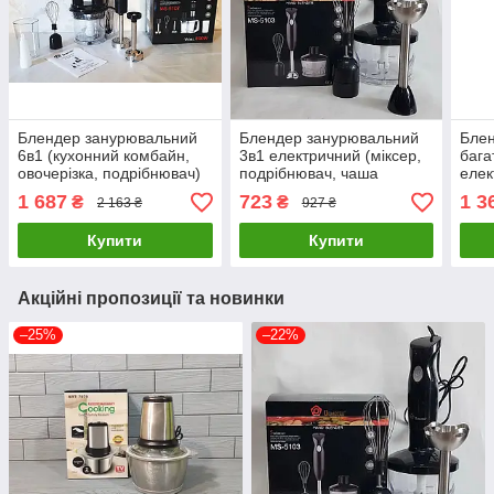
Блендер занурювальний
Блендер занурювальний
Блен
6в1 (кухонний комбайн,
3в1 електричний (міксер,
бага
овочерізка, подрібнювач)
подрібнювач, чаша
елек
DOMOTEC MS-5107 800вт
600мл) Domotec 5103 /
подр
1 687
723
1 3
₴
₴
2 163 ₴
927 ₴
500 Вт
1200
Купити
Купити
Акційні пропозиції та новинки
–25%
–22%