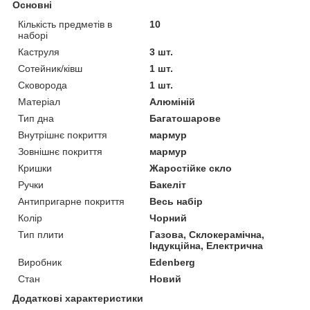
Основні
Кількість предметів в
10
наборі
Каструля
3 шт.
Сотейник/ківш
1 шт.
Сковорода
1 шт.
Матеріал
Алюміній
Тип дна
Багатошарове
Внутрішнє покриття
мармур
Зовнішнє покриття
мармур
Кришки
Жаростійке скло
Ручки
Бакеліт
Антипригарне покриття
Весь набір
Колір
Чорний
Тип плити
Газова, Склокерамічна,
Індукційна, Електрична
Виробник
Edenberg
Стан
Новий
Додаткові характеристики