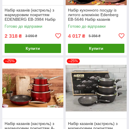
Набір казанів (кастрюль) з
Набір кухонного посуду із
мармуровим покриттям
литого алюмінію Edenberg
EDENBERG EB-3984 Набір
EB-5646 Набір казанів
кухонного посуду 8 предметів
(кастрюль) 12 предметів
Готово до відправки
Готово до відправки
2 318
4 017
₴
₴
3 090 ₴
5 356 ₴
Купити
Купити
–25%
–25%
Набір казанів (кастрюль) з
Набір казанів (кастрюль) з
мармуровим покриттям A-
мармуровим покриттям