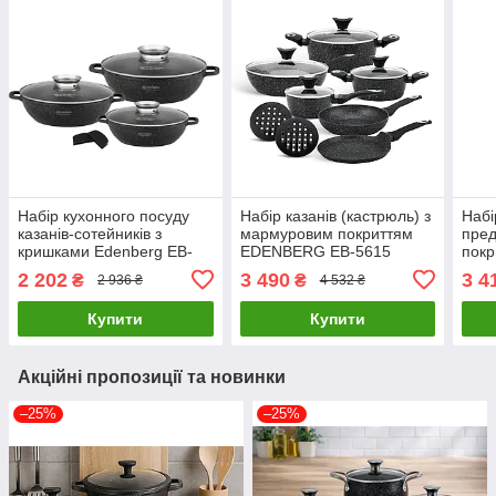
Набір кухонного посуду
Набір казанів (кастрюль) з
Набі
казанів-сотейників з
мармуровим покриттям
пред
кришками Edenberg EB-
EDENBERG EB-5615
покр
8160, 6 предметів,
Набір кухонного посуду 12
3988
2 202
3 490
3 4
₴
₴
2 936 ₴
4 532 ₴
мармурове покриття
предметів
каза
Купити
Купити
Акційні пропозиції та новинки
–25%
–25%