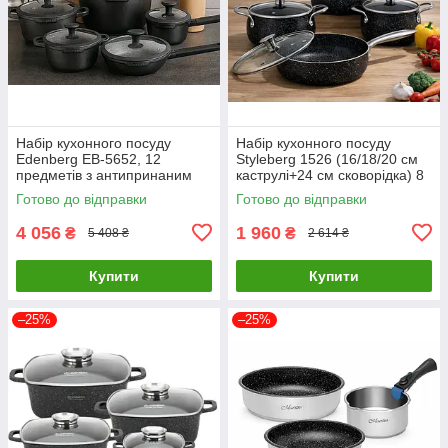
Набір кухонного посуду
Набір кухонного посуду
Edenberg EB-5652, 12
Styleberg 1526 (16/18/20 см
предметів з антипринаним
каструлі+24 см сковорідка) 8
покриттям
пр антипригарне мармурове
Готово до відправки
Готово до відправки
покриття
4 056
1 960
₴
₴
5 408 ₴
2 614 ₴
Купити
Купити
–25%
–25%