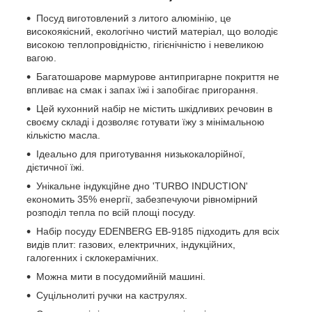
Посуд виготовлений з литого алюмінію, це
високоякісний, екологічно чистий матеріал, що володіє
високою теплопровідністю, гігієнічністю і невеликою
вагою.
Багатошарове мармурове антипригарне покриття не
впливає на смак і запах їжі і запобігає пригорання.
Цей кухонний набір не містить шкідливих речовин в
своєму складі і дозволяє готувати їжу з мінімальною
кількістю масла.
Ідеально для приготування низькокалорійної,
дієтичної їжі.
Унікальне індукційне дно 'TURBO INDUCTION'
економить 35% енергії, забезпечуючи рівномірний
розподіл тепла по всій площі посуду.
Набір посуду EDENBERG EB-9185 підходить для всіх
видів плит: газових, електричних, індукційних,
галогенних і склокерамічних.
Можна мити в посудомийній машині.
Суцільнолиті ручки на каструлях.