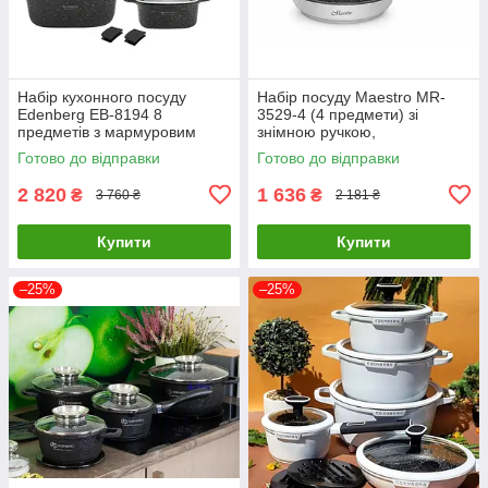
Набір кухонного посуду
Набір посуду Maestro MR-
Edenberg EB-8194 8
3529-4 (4 предмети) зі
предметів з мармуровим
знімною ручкою,
антипригарним покриттям
антипригарне покриття, для
Готово до відправки
Готово до відправки
всіх типів плит
2 820
1 636
₴
₴
3 760 ₴
2 181 ₴
Купити
Купити
–25%
–25%