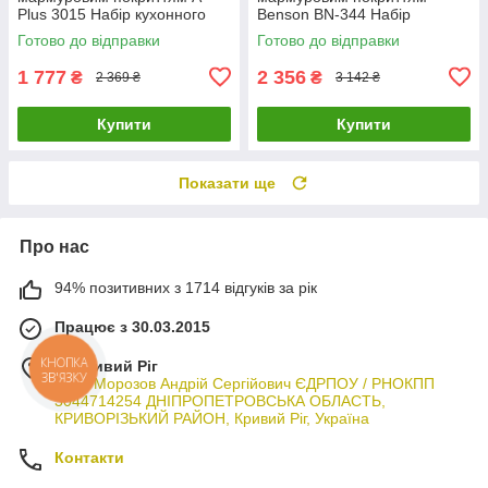
Plus 3015 Набір кухонного
Benson BN-344 Набір
посуду 7 предметів
кухонного посуду 7 предметів
Готово до відправки
Готово до відправки
(Червоний)
1 777
2 356
₴
₴
2 369 ₴
3 142 ₴
Купити
Купити
Показати ще
Про нас
94% позитивних з 1714 відгуків за рік
Працює з 30.03.2015
м. Кривий Ріг
КНОПКА
ЗВ'ЯЗКУ
ФОП Морозов Андрій Сергійович ЄДРПОУ / РНОКПП
3044714254 ДНІПРОПЕТРОВСЬКА ОБЛАСТЬ,
КРИВОРІЗЬКИЙ РАЙОН, Кривий Ріг, Україна
Контакти