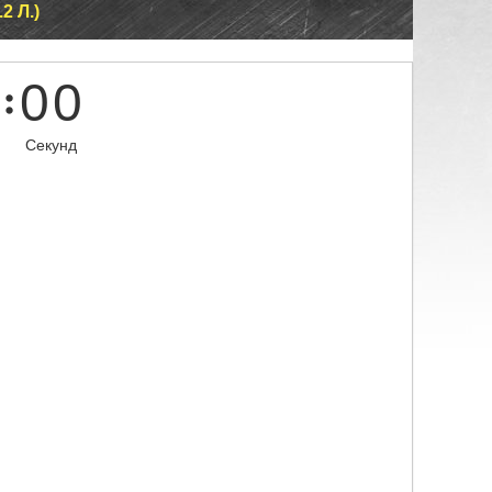
2 Л.)
0
0
Секунд