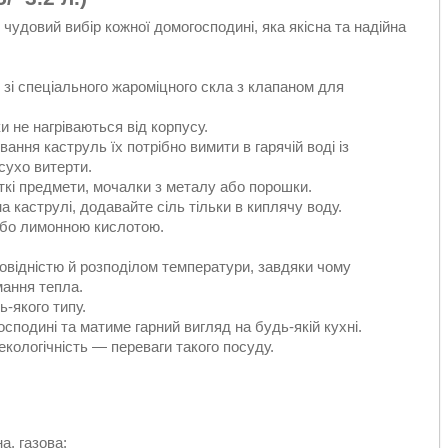
 чудовий вибір кожної домогосподині, яка якісна та надійна
 зі спеціального жароміцного скла з клапаном для
и не нагріваються від корпусу.
ння каструль їх потрібно вимити в гарячій воді із
асухо витерти.
кі предмети, мочалки з металу або порошки.
а каструлі, додавайте сіль тільки в киплячу воду.
або лимонною кислотою.
овідністю й розподілом температури, завдяки чому
мання тепла.
-якого типу.
сподині та матиме гарний вигляд на будь-якій кухні.
екологічність — переваги такого посуду.
а, газова;