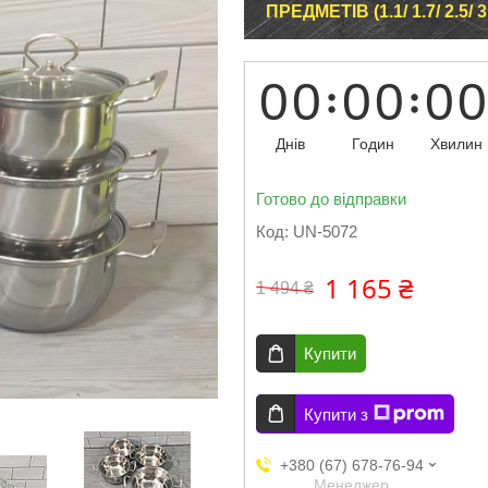
ПРЕДМЕТІВ (1.1/ 1.7/ 2.5/ 3.
0
0
0
0
0
0
Днів
Годин
Хвилин
Готово до відправки
Код:
UN-5072
1 165 ₴
1 494 ₴
Купити
Купити з
+380 (67) 678-76-94
Менеджер