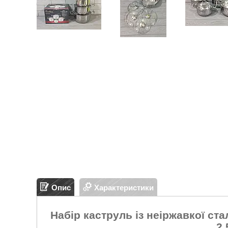
Опис
Характеристики
Набір каструль із неіржавкої ста
2.