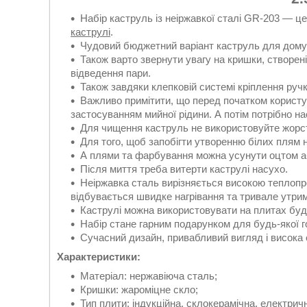
Набір каструль із неіржавкої сталі GR-203 — це
каструлі
.
Чудовий бюджетний варіант каструль для дому
Також варто звернути увагу на кришки, створені
відведення пари.
Також завдяки клепковій системі кріплення ручк
Важливо примітити, що перед початком користува
застосуванням мийної рідини. А потім потрібно н
Для чищення каструль не використовуйте жорст
Для того, щоб запобігти утворенню білих плям н
А плями та фарбування можна усунути оцтом 
Після миття треба витерти каструлі насухо.
Неіржавка сталь вирізняється високою теплопр
відбувається швидке нагрівання та тривале утри
Каструлі можна використовувати на плитах будь
Набір стане гарним подарунком для будь-якої го
Сучасний дизайн, привабливий вигляд і висока 
Характеристики:
Матеріал: нержавіюча сталь;
Кришки: жароміцне скло;
Тип плити: індукційна, склокерамічна, електричн