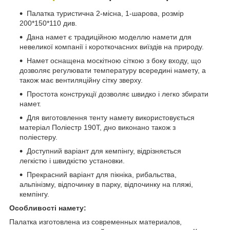
Палатка туристична 2-місна, 1-шарова, розмір
200*150*110 див.
Дана намет є традиційною моделлю намети для
невеликої компанії і короткочасних виїздів на природу.
Намет оснащена москітною сіткою з боку входу, що
дозволяє регулювати температуру всередині намету, а
також має вентиляційну сітку зверху.
Простота конструкції дозволяє швидко і легко збирати
намет.
Для виготовлення тенту намету використовується
матеріал Поліестр 190Т, дно виконано також з
поліестеру.
Доступний варіант для кемпінгу, відрізняється
легкістю і швидкістю установки.
Прекрасний варіант для пікніка, рибальства,
альпінізму, відпочинку в парку, відпочинку на пляжі,
кемпінгу.
Особливості намету:
Палатка изготовлена из современных материалов,