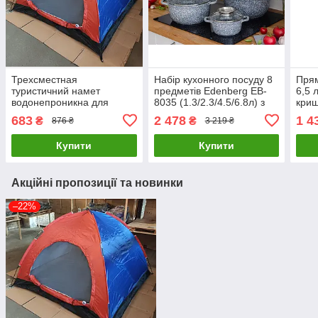
Трехсместная
Набір кухонного посуду 8
Прям
туристичний намет
предметів Edenberg EB-
6,5 
водонепроникна для
8035 (1.3/2.3/4.5/6.8л) з
криш
кемпінгу, риболовлі, різні
гранітним покриттям
жаро
683
2 478
1 4
₴
₴
876 ₴
3 219 ₴
кольори
Купити
Купити
Акційні пропозиції та новинки
–22%