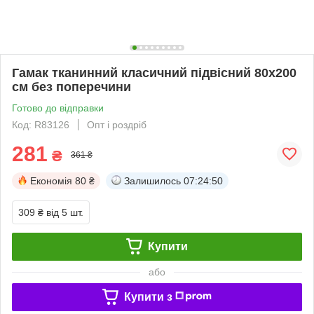
Гамак тканинний класичний підвісний 80x200
см без поперечини
Готово до відправки
Код: R83126
Опт і роздріб
281
₴
361 ₴
Економія
80 ₴
Залишилось
07:24:49
309 ₴
від 5 шт.
Купити
або
Купити з