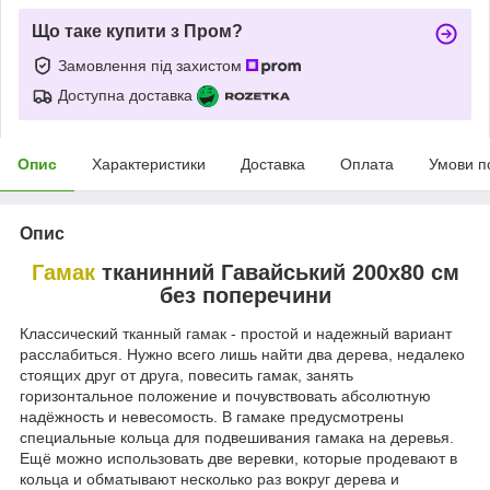
Що таке купити з Пром?
Замовлення під захистом
Доступна доставка
Опис
Характеристики
Доставка
Оплата
Умови п
Опис
Гамак
тканинний Гавайський 200x80 см
без поперечини
Классический тканный гамак - простой и надежный вариант
расслабиться. Нужно всего лишь найти два дерева, недалеко
стоящих друг от друга, повесить гамак, занять
горизонтальное положение и почувствовать абсолютную
надёжность и невесомость. В гамаке предусмотрены
специальные кольца для подвешивания гамака на деревья.
Ещё можно использовать две веревки, которые продевают в
кольца и обматывают несколько раз вокруг дерева и