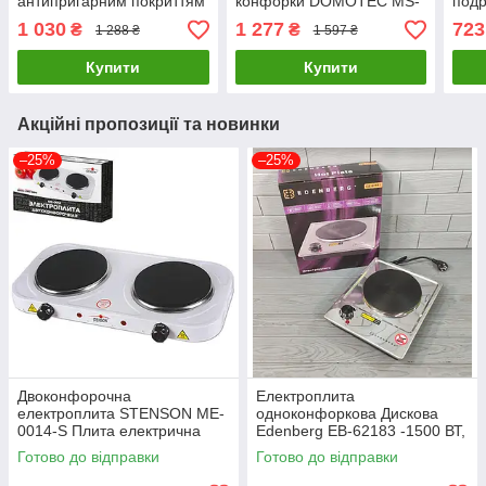
антипригарним покриттям
конфорки DOMOTEC MS-
подр
Rainberg RB-2496 /
6604-Gray
600м
1 030
1 277
723
₴
₴
1 288 ₴
1 597 ₴
Сковорода для всіх плит
500 
Купити
Купити
Акційні пропозиції та новинки
–25%
–25%
Двоконфорочна
Електроплита
електроплита STENSON ME-
одноконфоркова Дискова
0014-S Плита електрична
Edenberg EB-62183 -1500 ВТ,
настільна
мініплада 1 конфорка
Готово до відправки
Готово до відправки
настільна побутова