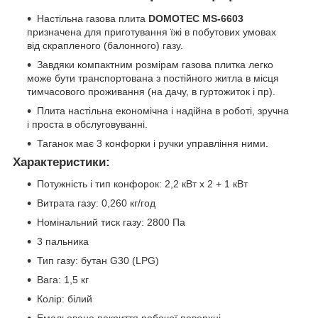
Настільна газова плита
DOMOTEC MS-6603
призначена для приготування їжі в побутових умовах
від скрапленого (балонного) газу.
Завдяки компактним розмірам газова плитка легко
може бути транспортована з постійного житла в місця
тимчасового проживання (на дачу, в гуртожиток і пр).
Плита настільна економічна і надійна в роботі, зручна
і проста в обслуговуванні.
Таганок має 3 конфорки і ручки управління ними.
Характеристики:
Потужність і тип конфорок: 2,2 кВт х 2 + 1 кВт
Витрата газу: 0,260 кг/год
Номінальний тиск газу: 2800 Па
3 пальника
Тип газу: бутан G30 (LPG)
Вага: 1,5 кг
Колір: білий