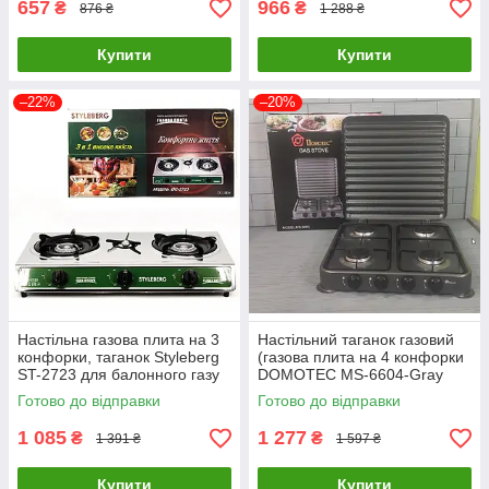
657
966
₴
₴
876 ₴
1 288 ₴
Купити
Купити
–22%
–20%
Настільна газова плита на 3
Настільний таганок газовий
конфорки, таганок Styleberg
(газова плита на 4 конфорки
ST-2723 для балонного газу
DOMOTEC MS-6604-Gray
для дому та дачі
Готово до відправки
Готово до відправки
1 085
1 277
₴
₴
1 391 ₴
1 597 ₴
Купити
Купити