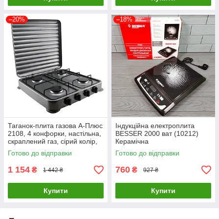
–20%
–18%
Таганок-плита газова А-Плюс
Індукційна електроплита
2108, 4 конфорки, настільна,
BESSER 2000 ват (10212)
скраплений газ, сірий колір,
Керамічна
для дому та дачі
Готово до відправки
Готово до відправки
1 154
760
₴
₴
1 442 ₴
927 ₴
Купити
Купити