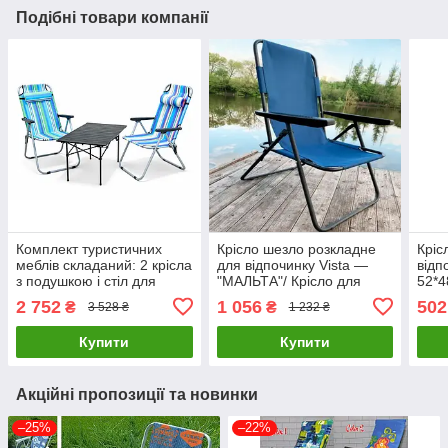
Подібні товари компанії
Комплект туристичних
Крісло шезло розкладне
Кріс
меблів складаний: 2 крісла
для відпочинку Vista —
відп
з подушкою і стіл для
"МАЛЬТА"/ Крісло для
52*4
кемпінгу та риболовлі
риболовлі
тури
2 752
1 056
502
₴
₴
3 528 ₴
1 232 ₴
Ком-2039
MH3
Купити
Купити
Акційні пропозиції та новинки
–25%
–22%