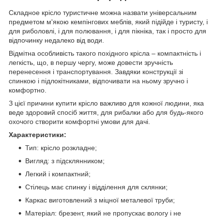
Складное крісло туристичне можна назвати універсальним
предметом м'якою кемпінгових меблів, який підійде і туристу, і
для риболовлі, і для полювання, і для пікніка, так і просто для
відпочинку недалеко від води.
Відмітна особливість такого похідного крісла – компактність і
легкість, що, в першу чергу, може довести зручність
перенесення і транспортування. Завдяки конструкції зі
спинкою і підлокітниками, відпочивати на ньому зручно і
комфортно.
З цієї причини купити крісло важливо для кожної людини, яка
веде здоровий спосіб життя, для рибалки або для будь-якого
охочого створити комфортні умови для дачі.
Характеристики:
Тип: крісло розкладне;
Вигляд: з підсклянником;
Легкий і компактний;
Стілець має спинку і відділення для склянки;
Каркас виготовлений з міцної металевої труби;
Матеріал: брезент, який не пропускає вологу і не