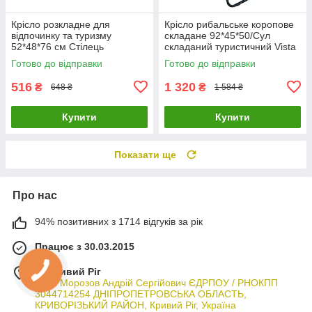
Крісло розкладне для
Крісло рибальське коропове
відпочинку та туризму
складане 92*45*50/Сул
52*48*76 см Стілець
складаний туристичний Vista
туристичний складаний
comfort Хакі
Готово до відправки
Готово до відправки
"Фідель" ТМ Vista
516
1 320
₴
₴
648 ₴
1 584 ₴
Купити
Купити
Показати ще
Про нас
94% позитивних з 1714 відгуків за рік
Працює з 30.03.2015
м. Кривий Ріг
ФОП Морозов Андрій Сергійович ЄДРПОУ / РНОКПП
3044714254 ДНІПРОПЕТРОВСЬКА ОБЛАСТЬ,
КРИВОРІЗЬКИЙ РАЙОН, Кривий Ріг, Україна