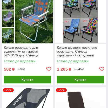
Крісло розкладне для
Крісло шезлонг посилене
відпочинку та туризму
розкладне. Стілець
52*48*76 див. Стілець
туристичний складаний
туристичний складаний
MH3082
Готово до відправки
Готово до відправки
MH3075
502
1 205
₴
₴
670 ₴
1 545 ₴
Купити
Купити
–22%
–22%