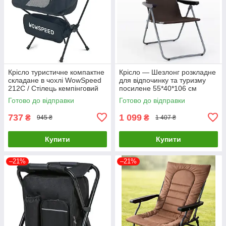
Крісло туристичне компактне
Крісло — Шезлонг розкладне
складане в чохлі WowSpeed
для відпочинку та туризму
212C / Стілець кемпінговий
посилене 55*40*106 см
Стілець туристичний
Готово до відправки
Готово до відправки
складаний Еко
737
1 099
₴
₴
945 ₴
1 407 ₴
Купити
Купити
–21%
–21%