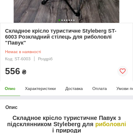
Складное крісло туристичне Styleberg ST-
6003 Розкладний стілець для риболовлі
"Павук"
Немає в наявності
Код: ST-6003
Роздріб
556
₴
Опис
Характеристики
Доставка
Оплата
Умови п
Опис
Складное крісло туристичне
Павук з
підсклянником Styleberg для
риболовлі
і природи