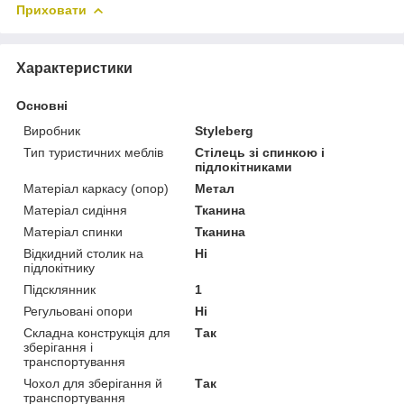
Приховати
Характеристики
Основні
Виробник
Styleberg
Тип туристичних меблів
Стілець зі спинкою і
підлокітниками
Матеріал каркасу (опор)
Метал
Матеріал сидіння
Тканина
Матеріал спинки
Тканина
Відкидний столик на
Ні
підлокітнику
Підсклянник
1
Регульовані опори
Ні
Складна конструкція для
Так
зберігання і
транспортування
Чохол для зберігання й
Так
транспортування