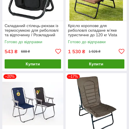
Складаний стілець-рюкзак із
Крісло коропове для
термосумкою для риболовлі
риболовлі складане м’яке
та відпочинку / Розкладний
туристичне до 120 кг Vista
рибальський стільчик 227 С
Lux
Готово до відправки
Готово до відправки
543
1 530
₴
₴
688 ₴
1 926 ₴
Купити
Купити
–20%
–17%