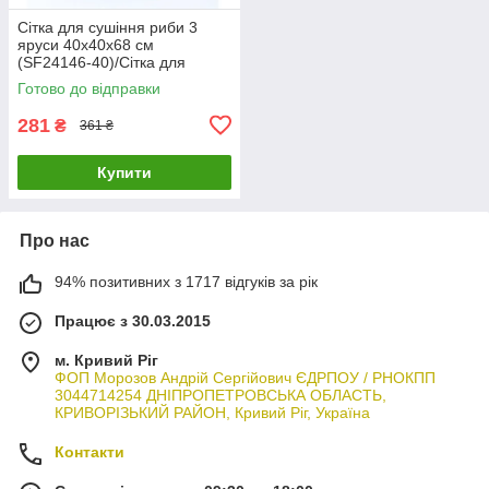
Сітка для сушіння риби 3
яруси 40х40х68 см
(SF24146-40)/Сітка для
сушіння фруктів і овочів
Готово до відправки
триярусна
281
₴
361 ₴
Купити
Про нас
94% позитивних з 1717 відгуків за рік
Працює з 30.03.2015
м. Кривий Ріг
ФОП Морозов Андрій Сергійович ЄДРПОУ / РНОКПП
3044714254 ДНІПРОПЕТРОВСЬКА ОБЛАСТЬ,
КРИВОРІЗЬКИЙ РАЙОН, Кривий Ріг, Україна
Контакти