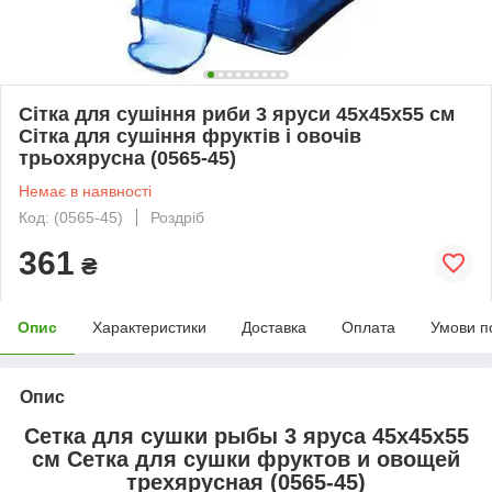
Сітка для сушіння риби 3 яруси 45х45х55 см
Сітка для сушіння фруктів і овочів
трьохярусна (0565-45)
Немає в наявності
Код: (0565-45)
Роздріб
361
₴
Опис
Характеристики
Доставка
Оплата
Умови п
Опис
Сетка для сушки рыбы 3 яруса 45х45х55
см Сетка для сушки фруктов и овощей
трехярусная (0565-45)