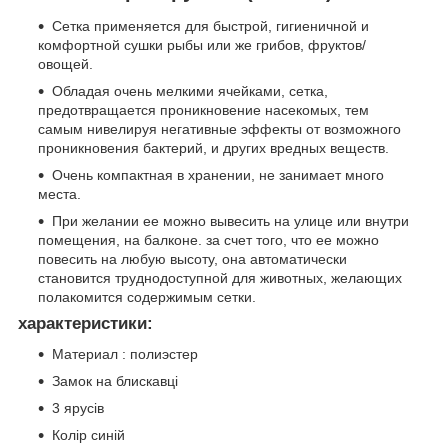
Сетка применяется для быстрой, гигиеничной и
комфортной сушки рыбы или же грибов, фруктов/
овощей.
Обладая очень мелкими ячейками, сетка,
предотвращается проникновение насекомых, тем
самым нивелируя негативные эффекты от возможного
проникновения бактерий, и других вредных веществ.
Очень компактная в хранении, не занимает много
места.
При желании ее можно вывесить на улице или внутри
помещения, на балконе. за счет того, что ее можно
повесить на любую высоту, она автоматически
становится труднодоступной для животных, желающих
полакомится содержимым сетки.
характеристики:
Материал : полиэстер
Замок на блискавці
3 ярусів
Колір синій