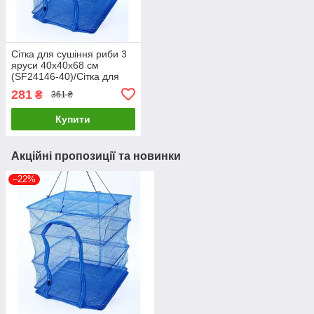
Сітка для сушіння риби 3
яруси 40х40х68 см
(SF24146-40)/Сітка для
сушіння фруктів і овочів
281
₴
361 ₴
триярусна
Купити
Акційні пропозиції та новинки
–22%