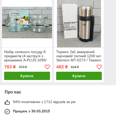
Набір скляного посуду 8
Термос 2в1 ваккумний
предметів (4 каструлі з
харчовий/ питний 1200 мл
кришками) A-PLUS 1095/
Stenson MT-0273 / Термос
Термоскло посуд
для чаю та їжі з неіржавкої
783
482
₴
₴
979 ₴
618 ₴
сталі
Купити
Купити
Про нас
94% позитивних з 1712 відгуків за рік
Працює з 30.03.2015