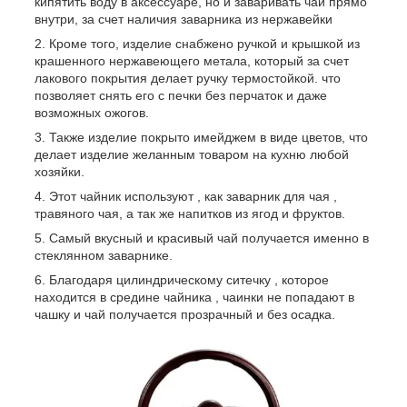
кипятить воду в аксессуаре, но и заваривать чай прямо
внутри, за счет наличия заварника из нержавейки
Кроме того, изделие снабжено ручкой и крышкой из
крашенного нержавеющего метала, который за счет
лакового покрытия делает ручку термостойкой. что
позволяет снять его с печки без перчаток и даже
возможных ожогов.
Также изделие покрыто имейджем в виде цветов, что
делает изделие желанным товаром на кухню любой
хозяйки.
Этот чайник используют , как заварник для чая ,
травяного чая, а так же напитков из ягод и фруктов.
Самый вкусный и красивый чай получается именно в
стеклянном заварнике.
Благодаря цилиндрическому ситечку , которое
находится в средине чайника , чаинки не попадают в
чашку и чай получается прозрачный и без осадка.