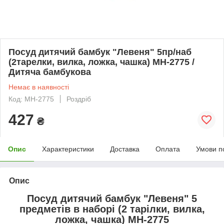
Посуд дитячий бамбук "Левеня" 5пр/наб
(2тарелки, вилка, ложка, чашка) MH-2775 /
Дитяча бамбукова
Немає в наявності
Код: MH-2775
Роздріб
427
₴
Опис
Характеристики
Доставка
Оплата
Умови п
Опис
Посуд дитячий бамбук "Левеня" 5
предметів в наборі (2 тарілки, вилка,
ложка, чашка) MH-2775