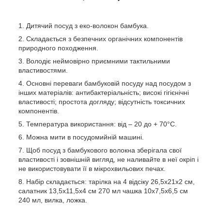
Дитячий посуд з еко-волокон бамбука.
Складається з безпечних органічних компонентів
природного походження.
Володіє неймовірно приємними тактильними
властивостями.
Основні переваги бамбуковій посуду над посудом з
інших матеріалів: антибактеріальність; високі гігієнічні
властивості; простота догляду; відсутність токсичних
компонентів.
Температура використання: від – 20 до + 70°С.
Можна мити в посудомийній машині.
Щоб посуд з бамбукового волокна зберігала свої
властивості і зовнішній вигляд, не наливайте в неї окріп і
не використовувати її в мікрохвильових печах.
Набір складається: тарілка на 4 відсіку 26,5х21х2 см,
салатник 13,5х11,5х4 см 270 мл чашка 10х7,5х6,5 см
240 мл, вилка, ложка.