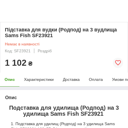
Підставка для вудки (Родпод) на 3 вудлища
Sams Fish SF23921
Немає в наявності
Код: SF23921
Роздріб
1 102
₴
Опис
Характеристики
Доставка
Оплата
Умови п
Опис
Подставка для удилища (Родпод) на 3
удилища Sams Fish SF23921
Подставка для удилищ (Родпод) на 3 удилища Sams