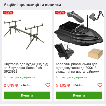
Акційні пропозиції та новинки
–22%
–22%
Підставка для вудки (Рід під)
Кораблик рибальський для
на 3 вудлища Sams Fish
підгодовування до 200м 2
SF23919
скидання на дистанційному
управлінні SamsFish
Готово до відправки
Готово до відправки
SF24219
2 049
5 102
₴
₴
2 627 ₴
6 541 ₴
Купити
Купити