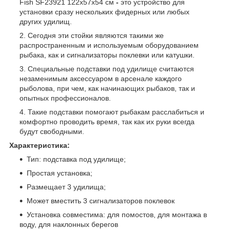
Fish SF23921 122x57x54 см
-
это устройство для
установки сразу нескольких фидерных или любых
других удилищ.
Сегодня эти стойки являются такими же
распространенным и используемым оборудованием
рыбака, как и сигнализаторы поклевки или катушки.
Специальные подставки под удилище считаются
незаменимым аксессуаром в арсенале каждого
рыболова, при чем, как начинающих рыбаков, так и
опытных профессионалов.
Такие подставки помогают рыбакам расслабиться и
комфортно проводить время, так как их руки всегда
будут свободными.
Характеристика:
Тип: подставка под удилище;
Простая установка;
Размещает 3 удилища;
Может вместить 3 сигнализаторов поклевок
Установка совместима: для помостов, для монтажа в
воду, для наклонных берегов