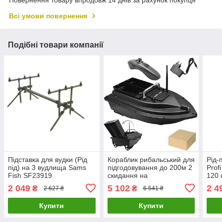
Повернення товару впродовж 14 днів за рахунок покупця
Всі умови повернення
Подібні товари компанії
Підставка для вудки (Рід
Кораблик рибальський для
Рід-
під) на 3 вудлища Sams
підгодовування до 200м 2
Prof
Fish SF23919
скидання на
120 
дистанційному управлінні
2 049
5 102
2 4
₴
₴
2 627 ₴
6 541 ₴
SamsFish SF24219
Купити
Купити