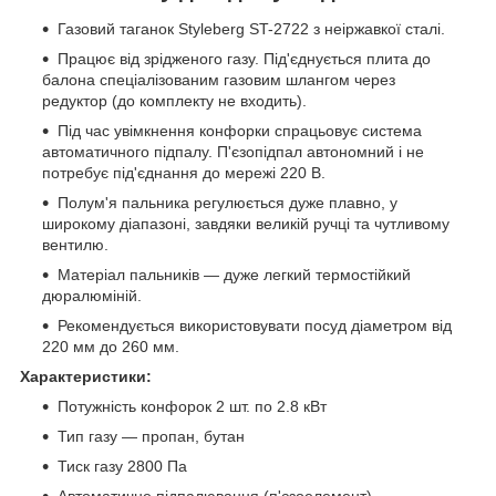
Газовий таганок Styleberg ST-2722 з неіржавкої сталі.
Працює від зрідженого газу. Під'єднується плита до
балона спеціалізованим газовим шлангом через
редуктор (до комплекту не входить).
Під час увімкнення конфорки спрацьовує система
автоматичного підпалу. П'єзопідпал автономний і не
потребує під'єднання до мережі 220 В.
Полум'я пальника регулюється дуже плавно, у
широкому діапазоні, завдяки великій ручці та чутливому
вентилю.
Матеріал пальників — дуже легкий термостійкий
дюралюміній.
Рекомендується використовувати посуд діаметром від
220 мм до 260 мм.
Характеристики:
Потужність конфорок 2 шт. по 2.8 кВт
Тип газу — пропан, бутан
Тиск газу 2800 Па