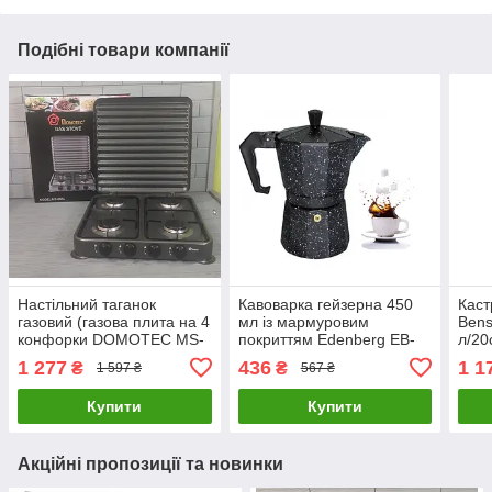
Подібні товари компанії
Настільний таганок
Кавоварка гейзерна 450
Каст
газовий (газова плита на 4
мл із мармуровим
Bens
конфорки DOMOTEC MS-
покриттям Edenberg EB-
л/20
6604-Gray
3786/ Кавоварка на газову
стал
1 277
436
1 1
₴
₴
1 597 ₴
567 ₴
плиту
Купити
Купити
Акційні пропозиції та новинки