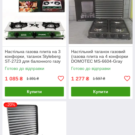
Настільна газова плита на 3
Настільний таганок газовий
конфорки, таганок Styleberg
(газова плита на 4 конфорки
ST-2723 для балонного газу
DOMOTEC MS-6604-Gray
для дому та дачі
Готово до відправки
Готово до відправки
1 085
1 277
₴
₴
1 391 ₴
1 597 ₴
Купити
Купити
–20%