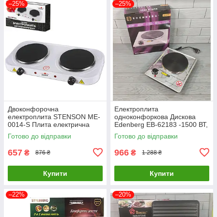
–25%
–25%
Двоконфорочна
Електроплита
електроплита STENSON ME-
одноконфоркова Дискова
0014-S Плита електрична
Edenberg EB-62183 -1500 ВТ,
настільна
мініплада 1 конфорка
Готово до відправки
Готово до відправки
настільна побутова
657
966
₴
₴
876 ₴
1 288 ₴
Купити
Купити
–22%
–20%