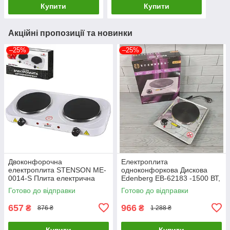
Купити
Купити
Акційні пропозиції та новинки
–25%
–25%
Двоконфорочна
Електроплита
електроплита STENSON ME-
одноконфоркова Дискова
0014-S Плита електрична
Edenberg EB-62183 -1500 ВТ,
настільна
мініплада 1 конфорка
Готово до відправки
Готово до відправки
настільна побутова
657
966
₴
₴
876 ₴
1 288 ₴
Купити
Купити