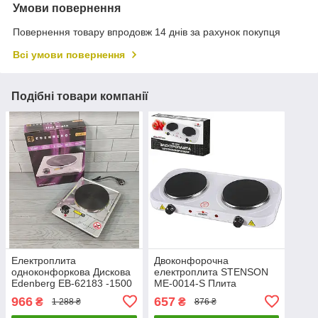
Умови повернення
Повернення товару впродовж 14 днів за рахунок покупця
Всі умови повернення
Подібні товари компанії
Електроплита
Двоконфорочна
одноконфоркова Дискова
електроплита STENSON
Edenberg EB-62183 -1500
ME-0014-S Плита
ВТ, мініплада 1 конфорка
електрична настільна
966
657
₴
₴
1 288 ₴
876 ₴
настільна побутова