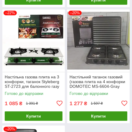
–22%
–20%
Настільна газова плита на 3
Настільний таганок газовий
конфорки, таганок Styleberg
(газова плита на 4 конфорки
ST-2723 для балонного газу
DOMOTEC MS-6604-Gray
для дому та дачі
Готово до відправки
Готово до відправки
1 085
1 277
₴
₴
1 391 ₴
1 597 ₴
Купити
Купити
–20%