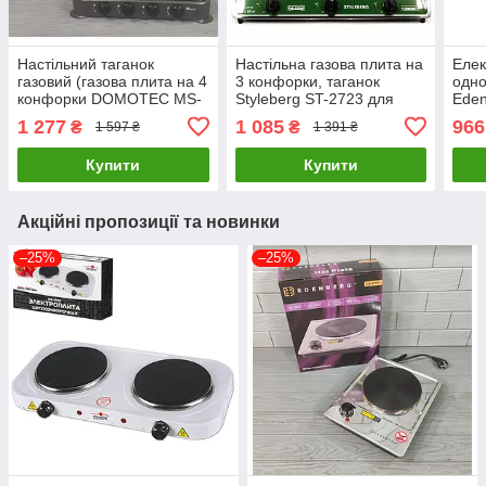
Настільний таганок
Настільна газова плита на
Елек
газовий (газова плита на 4
3 конфорки, таганок
одно
конфорки DOMOTEC MS-
Styleberg ST-2723 для
Eden
6604-Gray
балонного газу для дому
ВТ, 
1 277
1 085
966
₴
₴
1 597 ₴
1 391 ₴
та дачі
наст
Купити
Купити
Акційні пропозиції та новинки
–25%
–25%