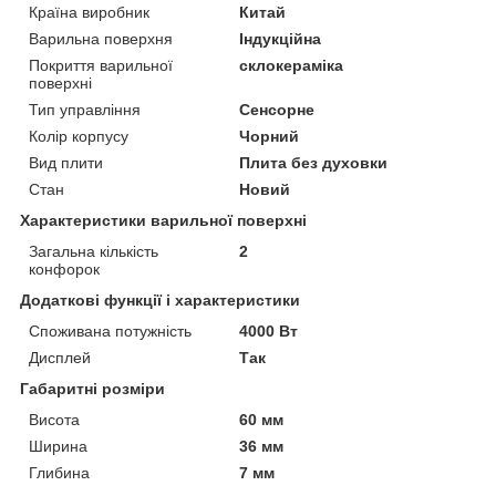
Країна виробник
Китай
Варильна поверхня
Індукційна
Покриття варильної
склокераміка
поверхні
Тип управління
Сенсорне
Колір корпусу
Чорний
Вид плити
Плита без духовки
Стан
Новий
Характеристики варильної поверхні
Загальна кількість
2
конфорок
Додаткові функції і характеристики
Споживана потужність
4000 Вт
Дисплей
Так
Габаритні розміри
Висота
60 мм
Ширина
36 мм
Глибина
7 мм