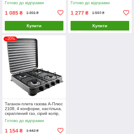
для дому та дачі
Готово до відправки
Готово до відправки
1 085
1 277
₴
₴
1 391 ₴
1 597 ₴
Купити
Купити
–20%
Таганок-плита газова А-Плюс
2108, 4 конфорки, настільна,
скраплений газ, сірий колір,
для дому та дачі
Готово до відправки
1 154
₴
1 442 ₴