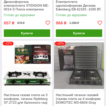
Двоконфорочна
Електроплита
електроплита STENSON ME-
одноконфоркова Дискова
0014-S Плита електрична
Edenberg EB-62183 -1500 ВТ,
настільна
мініплада 1 конфорка
Готово до відправки
Готово до відправки
настільна побутова
657
966
₴
₴
876 ₴
1 288 ₴
Купити
Купити
–22%
–20%
Настільна газова плита на 3
Настільний таганок газовий
конфорки, таганок Styleberg
(газова плита на 4 конфорки
ST-2723 для балонного газу
DOMOTEC MS-6604-Gray