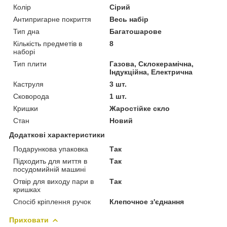
Колір
Сірий
Антипригарне покриття
Весь набір
Тип дна
Багатошарове
Кількість предметів в
8
наборі
Тип плити
Газова, Склокерамічна,
Індукційна, Електрична
Каструля
3 шт.
Сковорода
1 шт.
Кришки
Жаростійке скло
Стан
Новий
Додаткові характеристики
Подарункова упаковка
Так
Підходить для миття в
Так
посудомийній машині
Отвір для виходу пари в
Так
кришках
Спосіб кріплення ручок
Клепочное з'єднання
Приховати