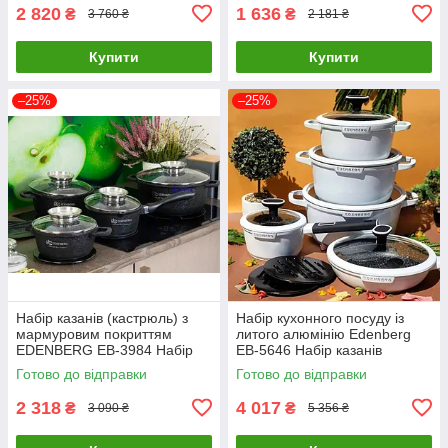
2 820
1 636
₴
₴
3 760 ₴
2 181 ₴
Купити
Купити
–25%
–25%
Набір казанів (кастрюль) з
Набір кухонного посуду із
мармуровим покриттям
литого алюмінію Edenberg
EDENBERG EB-3984 Набір
EB-5646 Набір казанів
кухонного посуду 8 предметів
(кастрюль) 12 предметів
Готово до відправки
Готово до відправки
2 318
4 017
₴
₴
3 090 ₴
5 356 ₴