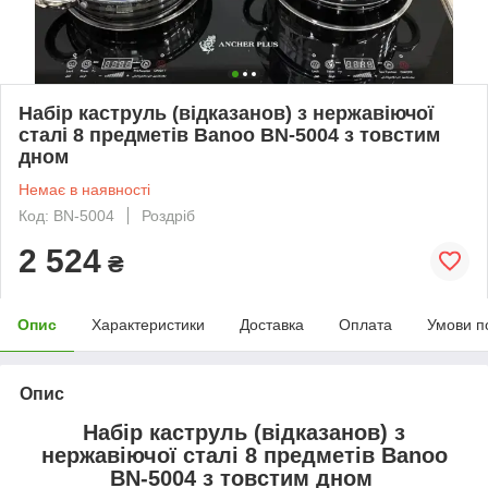
Набір каструль (відказанов) з нержавіючої
сталі 8 предметів Banoo BN-5004 з товстим
дном
Немає в наявності
Код: BN-5004
Роздріб
2 524
₴
Опис
Характеристики
Доставка
Оплата
Умови п
Опис
Набір каструль (відказанов) з
нержавіючої сталі 8 предметів Banoo
BN-5004 з товстим дном