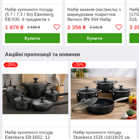
Набір кухонного посуду
Набір казанів (кастрюль) з
Набі
(5.7 / 7.3 / 9л) Edenberg
мармуровим покриттям
(17/
EB-530, 6 предметів з
Benson BN-344 Набір
516,
нержавіючої сталі / Набір
кухонного посуду 7
нерж
1 876
2 356
3 2
₴
₴
2 436 ₴
3 142 ₴
великих каструль
предметів
вели
Купити
Купити
Акційні пропозиції та новинки
–25%
–25%
Набір кухонного посуду
Набір кухонного посуду
Edenberg EB-5652, 12
Styleberg 1526 (16/18/20 см