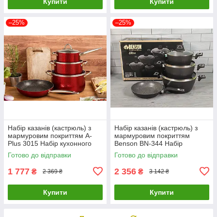
Купити
Купити
–25%
–25%
Набір казанів (кастрюль) з
Набір казанів (кастрюль) з
мармуровим покриттям A-
мармуровим покриттям
Plus 3015 Набір кухонного
Benson BN-344 Набір
посуду 7 предметів
кухонного посуду 7 предметів
Готово до відправки
Готово до відправки
(Червоний)
1 777
2 356
₴
₴
2 369 ₴
3 142 ₴
Купити
Купити