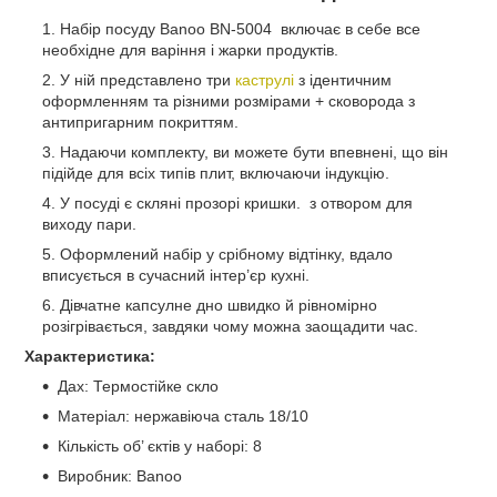
Набір посуду Banoo BN-5004 включає в себе все
необхідне для варіння і жарки продуктів.
У ній представлено три
каструлі
з ідентичним
оформленням та різними розмірами + сковорода з
антипригарним покриттям.
Надаючи комплекту, ви можете бути впевнені, що він
підійде для всіх типів плит, включаючи індукцію.
У посуді є скляні прозорі кришки. з отвором для
виходу пари.
Оформлений набір у срібному відтінку, вдало
вписується в сучасний інтер’єр кухні.
Дівчатне капсулне дно швидко й рівномірно
розігрівається, завдяки чому можна заощадити час.
Характеристика:
Дах: Термостійке скло
Матеріал: нержавіюча сталь 18/10
Кількість об’ єктів у наборі: 8
Виробник: Banoo