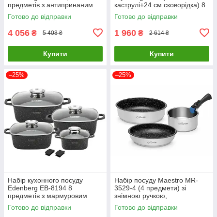
предметів з антипринаним
каструлі+24 см сковорідка) 8
покриттям
пр антипригарне мармурове
Готово до відправки
Готово до відправки
покриття
4 056
1 960
₴
₴
5 408 ₴
2 614 ₴
Купити
Купити
–25%
–25%
Набір кухонного посуду
Набір посуду Maestro MR-
Edenberg EB-8194 8
3529-4 (4 предмети) зі
предметів з мармуровим
знімною ручкою,
антипригарним покриттям
антипригарне покриття, для
Готово до відправки
Готово до відправки
всіх типів плит