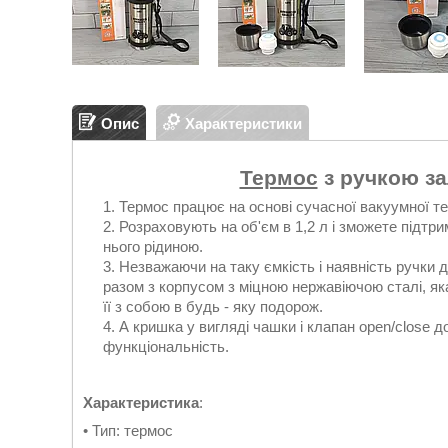
Опис
Характеристики
Термос
з ручкою за
Термос працює на основі сучасної вакуумної тех
Розраховують на об'єм в 1,2 л і зможете підтр
нього рідиною.
Незважаючи на таку ємкість і наявність ручки 
разом з корпусом з міцною нержавіючою сталі, я
її з собою в будь - яку подорож.
А кришка у вигляді чашки і клапан open/close 
функціональність.
Характеристика
:
• Тип: термос