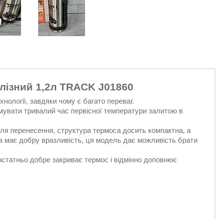
лізний 1,2л TRACK J01860
нології, завдяки чому є багато переваг.
имувати тривалий час первісної температури залитою в
для перенесення, структура термоса досить компактна, а
ка має добру вразливість, ця модель дає можливість брати
достатньо добре закриває термос і відмінно доповнює