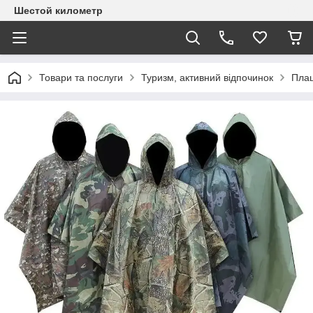
Шестой километр
Товари та послуги
Туризм, активний відпочинок
Плащ