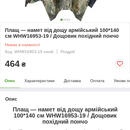
Плащ — намет від дощу армійський 100*140
см WHW16953-19 / Дощовик похідний пончо
Немає в наявності
Код: WHW16953-19 синій
Роздріб
464
₴
Опис
Характеристики
Доставка
Оплата
Умови п
Опис
Плащ — намет від дощу армійський
100*140 см WHW16953-19 / Дощовик
похідний пончо