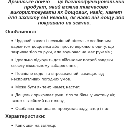
Армійське пончо — це багатофункціональний
продукт, який можна тимчасово
використовувати як дощовик, навіс, намет
для захисту від негоди, як навіс від дощу або
покривало на землю.
Особливості
:
Чудовий захист і незамінний піксель є особливим
варіантом дощовика або просто верхнього одягу, що
закриває тіло та руки, але водночас не має рукавів.;
Ідеально підходить для військових потреб завдяки
своєму піксельному забарвленню;
Повністю водо- та вітрозахисний, захищає від
несприятливих погодних умов.
Може бути як тент, намет, настил;
Дощовик прикриває руки, тіло та більшу частину ніг,
також є глибокий на голову;
Особлива тканина не пропускає воду, вітер і пил
Характеристики:
Капюшон на затяжці;