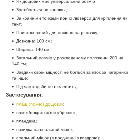
Як дощовик має універсальний розмір
Застібається на кнопках;
За крайніми точками пончо люверси для кріплення як
тент;
Пристосований для носіння на рюкзаку;
Довжина: 100 см;
Ширина: 140 см;
Загальний розмір у розкладеному положенні 200 на
140 см;
Завдяки своїй міцності не боїться зачіпок за чагарники
та інше;
Під час ходьби не шелестить;
Застосування:
плащ (пончо) дощовик
;
намет/покриття/тент/брезент;
пландека;
накидка на спальний мішок;
спальний мішок (в поєднанні з ковдрою);