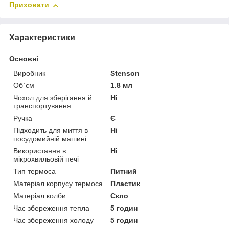
Приховати
Характеристики
Основні
Виробник
Stenson
Об`єм
1.8 мл
Чохол для зберігання й
Ні
транспортування
Ручка
Є
Підходить для миття в
Ні
посудомийній машині
Використання в
Ні
мікрохвильовій печі
Тип термоса
Питний
Матеріал корпусу термоса
Пластик
Матеріал колби
Скло
Час збереження тепла
5 годин
Час збереження холоду
5 годин