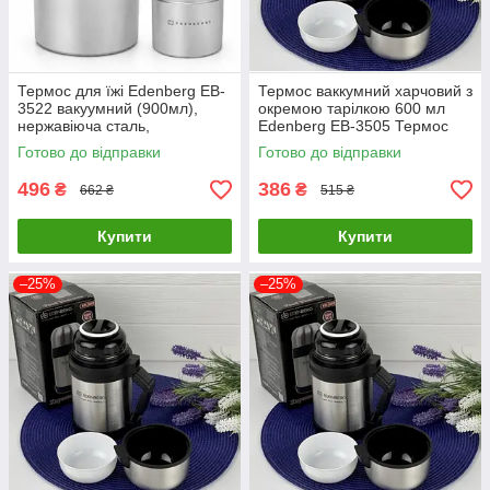
Термос для їжі Edenberg EB-
Термос ваккумний харчовий з
3522 вакуумний (900мл),
окремою тарілкою 600 мл
нержавіюча сталь,
Edenberg EB-3505 Термос
герметичний
для їжі з неіржавкої сталі
Готово до відправки
Готово до відправки
496
386
₴
₴
662 ₴
515 ₴
Купити
Купити
–25%
–25%