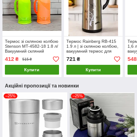
Термос зі скляною колбою
Термос Rainberg RB-415
Терм
Stenson MT-4582-18 1.8 л/
1.9 л | зі скляною колбою,
1,6 
Вакуумний скляний
вакуумний термос для
ваку
термос
гарячих напоїв
гаря
412
721
548
₴
₴
515 ₴
Купити
Купити
Акційні пропозиції та новинки
–25%
–25%