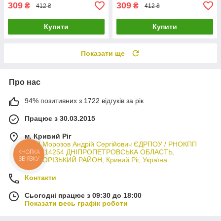
309
309
₴
₴
412 ₴
412 ₴
Купити
Купити
Показати ще
Про нас
94% позитивних з 1722 відгуків за рік
Працює з 30.03.2015
м. Кривий Ріг
ФОП Морозов Андрій Сергійович ЄДРПОУ / РНОКПП
3044714254 ДНІПРОПЕТРОВСЬКА ОБЛАСТЬ,
КНОПКА
ЗВ'ЯЗКУ
КРИВОРІЗЬКИЙ РАЙОН, Кривий Ріг, Україна
Контакти
Сьогодні працює з 09:30 до 18:00
Показати весь графік роботи