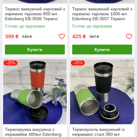
Термос ваккумний харчовий з
Термос ваккумний харчовий з
окремою тарілкою 800 мл
окремою тарілкою 1000 мл
Edenberg EB-3506 Термос
Edenberg EB-3507 Термос
для їжі з неіржавкої сталі
для їжі з неіржавкої сталі
Готово до відправки
Готово до відправки
398
425
₴
₴
530 ₴
567 ₴
Купити
Купити
–25%
–25%
Термокружка вакуумна з
Термокухоль вакуумний із
нержавійки 480мл Edenberg
неіржавкої сталі 380 мл