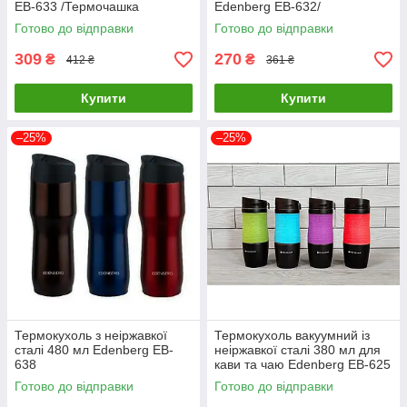
EB-633 /Термочашка
Edenberg EB-632/
Термочашка
Готово до відправки
Готово до відправки
309
270
₴
₴
412 ₴
361 ₴
Купити
Купити
–25%
–25%
Термокухоль з неіржавкої
Термокухоль вакуумний із
сталі 480 мл Edenberg EB-
неіржавкої сталі 380 мл для
638
кави та чаю Edenberg EB-625
Готово до відправки
Готово до відправки