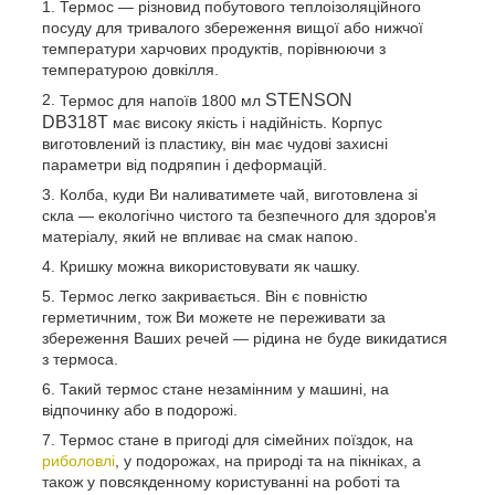
Термос — різновид побутового теплоізоляційного
посуду для тривалого збереження вищої або нижчої
температури харчових продуктів, порівнюючи з
температурою довкілля.
STENSON
Термос для напоїв 1800 мл
DB318T
має високу якість і надійність. Корпус
виготовлений із пластику, він має чудові захисні
параметри від подряпин і деформацій.
Колба, куди Ви наливатимете чай, виготовлена зі
скла — екологічно чистого та безпечного для здоров'я
матеріалу, який не впливає на смак напою.
Кришку можна використовувати як чашку.
Термос легко закривається. Він є повністю
герметичним, тож Ви можете не переживати за
збереження Ваших речей — рідина не буде викидатися
з термоса.
Такий термос стане незамінним у машині, на
відпочинку або в подорожі.
Термос стане в пригоді для сімейних поїздок, на
риболовлі
, у подорожах, на природі та на пікніках, а
також у повсякденному користуванні на роботі та