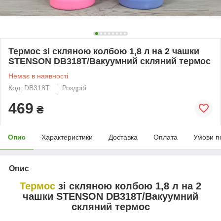
Термос зі скляною колбою 1,8 л на 2 чашки
STENSON DB318T/Вакуумний скляний термос
Немає в наявності
Код: DB318T
Роздріб
469
₴
Опис
Характеристики
Доставка
Оплата
Умови п
Опис
Термос
зі скляною колбою 1,8 л на 2
чашки STENSON DB318T/Вакуумний
скляний термос