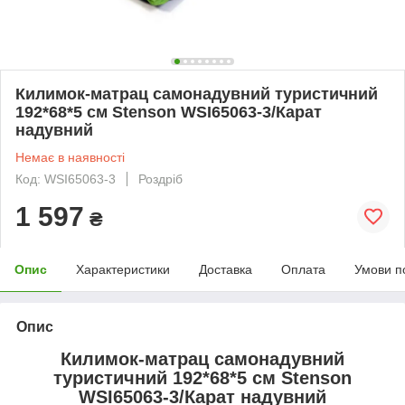
Килимок-матрац самонадувний туристичний
192*68*5 см Stenson WSI65063-3/Карат
надувний
Немає в наявності
Код: WSI65063-3
Роздріб
1 597
₴
Опис
Характеристики
Доставка
Оплата
Умови п
Опис
Килимок-матрац самонадувний
туристичний 192*68*5 см Stenson
WSI65063-3/Карат надувний