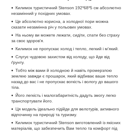
Килимок туристичний Stenson 192*68*5 см абсолютно
незамінний у похідних умовах.
Це абсолютно корисна, а холодної пори можна
сказати незамінна річ у польових умовах.
На ньому ви можете лежати, сидіти, спати без страху
за своє здоров'я.
Килимок не пропускає холод і тепло, легкий і м'який.
Слугує чудовою захистом від холоду, що йде від
ґрунту.
Тобто між вами й холодною й навіть промерзлою
землею завжди є прошарок, який відбиває ваше тепло
назад до вас і не пропускає вогкість і вологу до вашого
тіла.
Його легкість і малогабаритність дадуть змогу легко
транспортувати його.
Ця модель ідеально підійде для велотурів, активного
відпочинку на природі та туризму.
Килимок туристичний Stenson виготовлений із якісних
матеріалів, що забезпечить Вам тепло та комфорт під