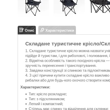
Опис
Характеристики
Складане туристичне крісло/Ск
Складане туристичне крісло можна назвати уні
підійде й туристам, і для риболовлі, і полювання, 
Відмітна особливість такого похідного крісла 
зручність перенесення і транспортування.
Завдяки конструкції зі спинкою та підлокітник
З цієї причини купити складане крісло важливо
рибалки або для будь-кого охочого створити комф
Характеристики:
Тип: крісло розкладне;
Тип: з підсклянником;
Легкий і компактний;
Стілець має спинку та відділення для склянки;