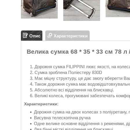
Опис
Характеристики
Велика сумка 68 * 35 * 33 см 78 л
Дорожня сумка FILIPPINI люкс якості, на колеса
Сумка зроблена Поліестеру 830D
Має міцну структуру, це дає змогу вберегти В
Також дорожня сумка має водовідштовхувальні 
Абсолютно всі відділення на блискавці.
Великі колеса, прогумовані забезпечать комфор
Характеристики:
Дорожня сумка на двох колесах з поліуретану, п
Висувна телескопічна ручка
Одне велике основне відділення з ременями, др
Два бічні місткі відділення на блискавці