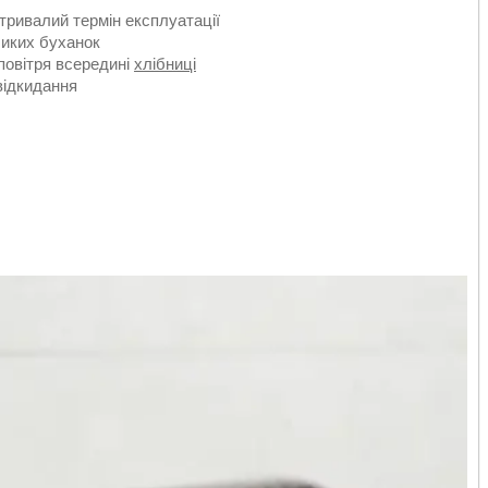
 тривалий термін експлуатації
ликих буханок
повітря всередині
хлібниці
відкидання