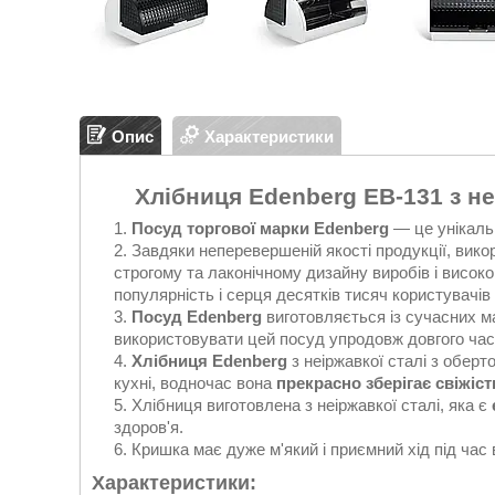
Опис
Характеристики
Хлібниця Edenberg EB-131 з н
Посуд торгової марки Edenberg
— це унікаль
Завдяки неперевершеній якості продукції, вико
строгому та лаконічному дизайну виробів і висо
популярність і серця десятків тисяч користувачів
Посуд Edenberg
виготовляється із сучасних ма
використовувати цей посуд упродовж довгого час
Хлібниця Edenberg
з неіржавкої сталі з обер
кухні, водночас вона
прекрасно зберігає свіжіс
Хлібниця виготовлена з неіржавкої сталі, яка є
здоров'я.
Кришка має дуже м'який і приємний хід під час 
Характеристики: