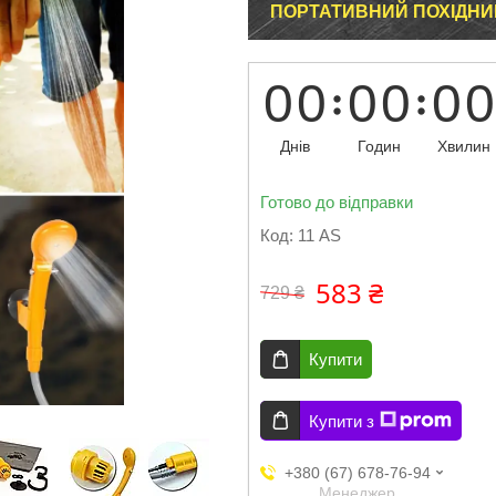
ПОРТАТИВНИЙ ПОХІДНИ
0
0
0
0
0
0
Днів
Годин
Хвилин
Готово до відправки
Код:
11 AS
583 ₴
729 ₴
Купити
Купити з
+380 (67) 678-76-94
Менеджер