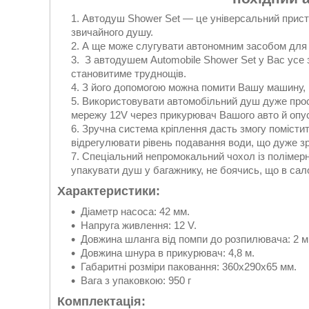
Автодуш Shower Set — це універсальний пристрі
звичайного душу.
А ще може слугувати автономним засобом для п
З автодушем Automobile Shower Set у Вас усе з
становитиме труднощів.
З його допомогою можна помити Вашу машину, п
Використовувати автомобільний душ дуже прост
мережу 12V через прикурювач Вашого авто й опус
Зручна система кріплення дасть змогу помістит
відрегулювати рівень подавання води, що дуже зру
Спеціальний непромокальний чохол із полімерно
упакувати душ у багажнику, не боячись, що в сал
Характеристики:
Діаметр насоса: 42 мм.
Напруга живлення: 12 V.
Довжина шланга від помпи до розпилювача: 2 м
Довжина шнура в прикурювач: 4,8 м.
Габаритні розміри паковання: 360х290х65 мм.
Вага з упаковкою: 950 г
Комплектація: