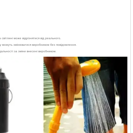
а світлині може відрізнятися від реального.
ру можуть змінюватися виробником без повідомлення.
дальності за зміни внесені виробником.