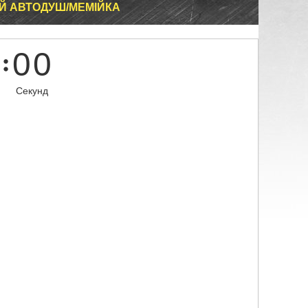
Й АВТОДУШ/МЕМІЙКА
0
0
Секунд