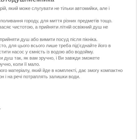
й, який може слугувати не тільки автомийки, але і
оливання городу, для миття різних предметів тощо.
асяє чистотою, а прийняти літній освіжний душ не
рийняти душ або вимити посуд після пікніка.
о, для цього всього лише треба під'єднайте його в
тити насос у ємність із водою або водойму.
и душ так, як вам зручно, і Ви завжди зможете
чно, коли її мало.
го матеріалу, який йде в комплекті, дає змогу компактно
он і на речі потраплять залишки води.
.