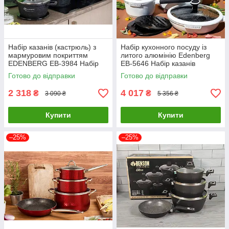
Набір казанів (кастрюль) з
Набір кухонного посуду із
мармуровим покриттям
литого алюмінію Edenberg
EDENBERG EB-3984 Набір
EB-5646 Набір казанів
кухонного посуду 8 предметів
(кастрюль) 12 предметів
Готово до відправки
Готово до відправки
2 318
4 017
₴
₴
3 090 ₴
5 356 ₴
Купити
Купити
–25%
–25%