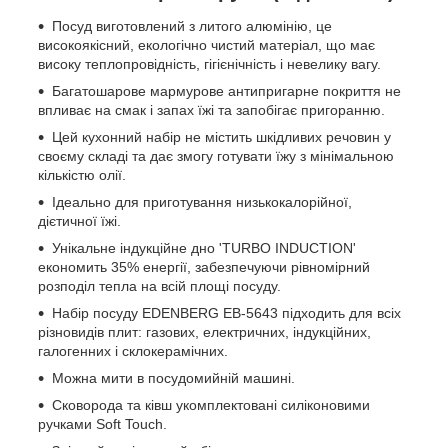
Посуд виготовлений з литого алюмінію, це
високоякісний, екологічно чистий матеріал, що має
високу теплопровідність, гігієнічність і невелику вагу.
Багатошарове мармурове антипригарне покриття не
впливає на смак і запах їжі та запобігає пригоранню.
Цей кухонний набір не містить шкідливих речовин у
своєму складі та дає змогу готувати їжу з мінімальною
кількістю олії.
Ідеально для приготування низькокалорійної,
дієтичної їжі.
Унікальне індукційне дно 'TURBO INDUCTION'
економить 35% енергії, забезпечуючи рівномірний
розподіл тепла на всій площі посуду.
Набір посуду EDENBERG EB-5643 підходить для всіх
різновидів плит: газових, електричних, індукційних,
галогенних і склокерамічних.
Можна мити в посудомийній машині.
Сковорода та ківш укомплектовані силіконовими
ручками Soft Touch.