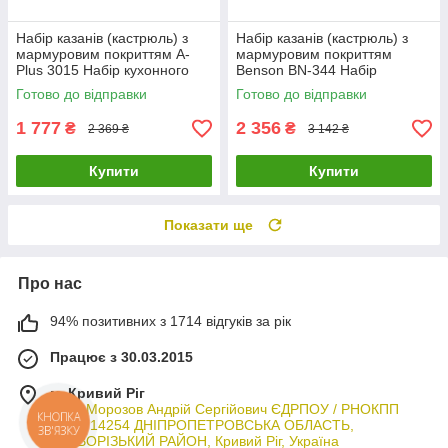
Набір казанів (кастрюль) з
Набір казанів (кастрюль) з
мармуровим покриттям A-
мармуровим покриттям
Plus 3015 Набір кухонного
Benson BN-344 Набір
посуду 7 предметів
кухонного посуду 7 предметів
Готово до відправки
Готово до відправки
(Червоний)
1 777
2 356
₴
₴
2 369 ₴
3 142 ₴
Купити
Купити
Показати ще
Про нас
94% позитивних з 1714 відгуків за рік
Працює з 30.03.2015
м. Кривий Ріг
ФОП Морозов Андрій Сергійович ЄДРПОУ / РНОКПП
КНОПКА
3044714254 ДНІПРОПЕТРОВСЬКА ОБЛАСТЬ,
ЗВ'ЯЗКУ
КРИВОРІЗЬКИЙ РАЙОН, Кривий Ріг, Україна