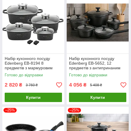
Набір кухонного посуду
Набір кухонного посуду
Edenberg EB-8194 8
Edenberg EB-5652, 12
предметів з мармуровим
предметів з антипринаним
антипригарним покриттям
покриттям
Готово до відправки
Готово до відправки
2 820
4 056
₴
₴
3 760 ₴
5 408 ₴
Купити
Купити
–25%
–25%