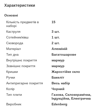
Характеристики
Основні
Кількість предметів в
15
наборі
Каструля
3 шт.
Сотейник/ківш
1 шт.
Сковорода
2 шт.
Матеріал
Алюміній
Тип дна
Багатошарове
Внутрішнє покриття
мармур
Зовнішнє покриття
мармур
Кришки
Жаростійке скло
Ручки
Бакеліт
Антипригарне покриття
Весь набір
Колір
Чорний
Тип плити
Газова, Склокерамічна,
Індукційна, Електрична
Виробник
Edenberg