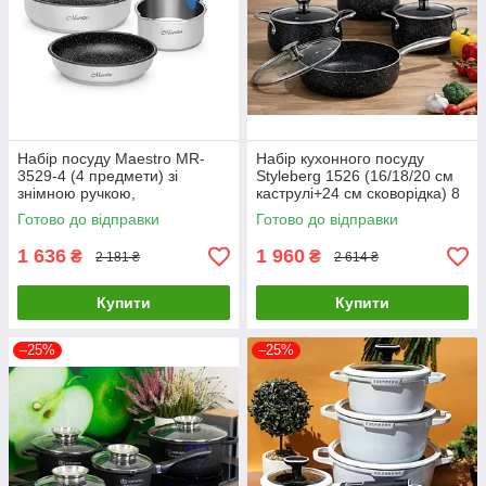
Набір посуду Maestro MR-
Набір кухонного посуду
3529-4 (4 предмети) зі
Styleberg 1526 (16/18/20 см
знімною ручкою,
каструлі+24 см сковорідка) 8
антипригарне покриття, для
пр антипригарне мармурове
Готово до відправки
Готово до відправки
всіх типів плит
покриття
1 636
1 960
₴
₴
2 181 ₴
2 614 ₴
Купити
Купити
–25%
–25%