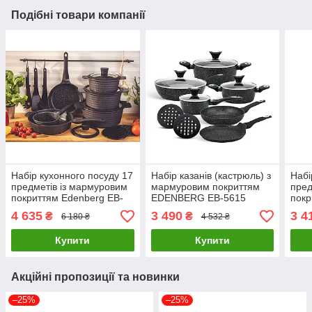
Подібні товари компанії
Набір кухонного посуду 17
Набір казанів (кастрюль) з
Набі
предметів із мармуровим
мармуровим покриттям
пред
покриттям Edenberg EB-
EDENBERG EB-5615
покр
5645 / Набір каструль
Набір кухонного посуду 12
3988
4 635
3 490
3 4
₴
₴
6 180 ₴
4 532 ₴
(казанов)
предметів
каза
Купити
Купити
Акційні пропозиції та новинки
–25%
–25%